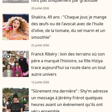
font pas uniquement par gratitude
20 juillet 2026
Shakira, 49 ans : "Chaque jour, je mange
des œufs ou de l'avocat avec de l'huile
d'olive, de la tomate, du sel marin et un
smoothie"
22 juillet 2026
Franck Ribéry : loin des terrains où son
player2
père a marqué l’histoire, sa fille Hiziya
trace aujourd’hui sa route dans un tout
autre univers
12 juillet 2026
“Sûrement ma dernière” : Shy’m adresse
un message à Jérémy Frérot quelques
heures avant un événement qu'ils ont
vécu ensemble