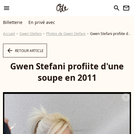
menu
search
newsletter
Billetterie
En privé avec
Accueil
Gwen Stefani
Photos de Gwen Stefani
Gwen Stefani profiite d'une soupe en 2011 - Photo
arrow_left
RETOUR ARTICLE
Gwen Stefani profiite d'une
soupe en 2011