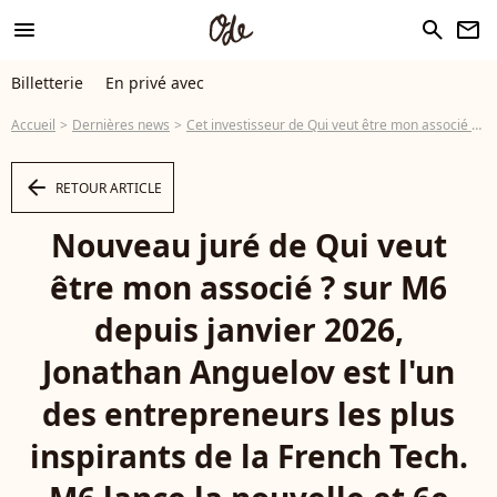
menu
search
newsletter
Billetterie
En privé avec
Accueil
Dernières news
Cet investisseur de Qui veut être mon associé ? dévoile l'intérieur de son nouvel appartement luxueux avec vue sur la Tour Eiffel
arrow_left
RETOUR ARTICLE
Nouveau juré de Qui veut
être mon associé ? sur M6
depuis janvier 2026,
Jonathan Anguelov est l'un
des entrepreneurs les plus
inspirants de la French Tech.