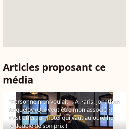
Articles proposant ce
média
"Personne n'en voulait" : A Paris, Jonathan
Anguelov (Qui veut être mon associé ?)
s'est offert un hôtel qui vaut aujourd'hui
le double de son prix !