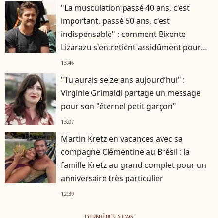
"La musculation passé 40 ans, c'est
important, passé 50 ans, c'est
indispensable" : comment Bixente
Lizarazu s'entretient assidûment pour
rester musclé à 56 ans ?
13:46
"Tu aurais seize ans aujourd’hui" :
Virginie Grimaldi partage un message
pour son "éternel petit garçon"
13:07
Martin Kretz en vacances avec sa
compagne Clémentine au Brésil : la
famille Kretz au grand complet pour un
anniversaire très particulier
12:30
DERNIÈRES NEWS