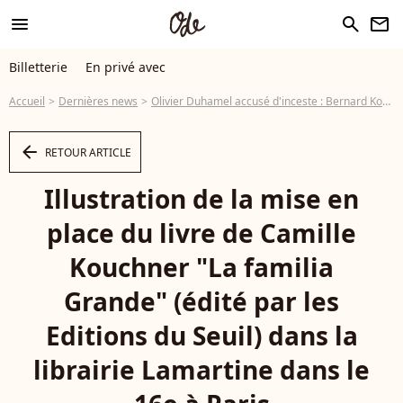
menu
search
newsletter
Billetterie
En privé avec
Accueil
Dernières news
Olivier Duhamel accusé d'inceste : Bernard Kouchner voulait lui "péter la gueule"
arrow_left
RETOUR ARTICLE
Illustration de la mise en
place du livre de Camille
Kouchner "La familia
Grande" (édité par les
Editions du Seuil) dans la
librairie Lamartine dans le