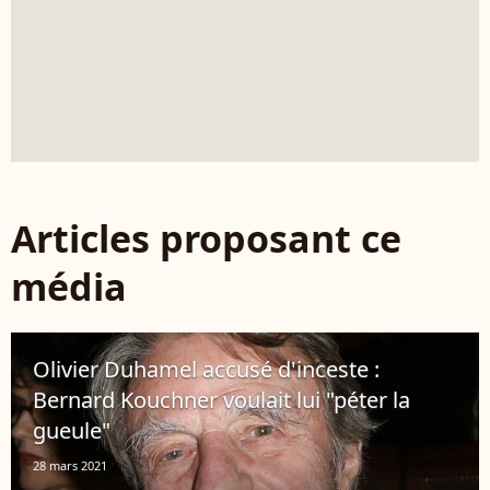
Articles proposant ce
média
Olivier Duhamel accusé d'inceste :
Bernard Kouchner voulait lui "péter la
gueule"
28 mars 2021