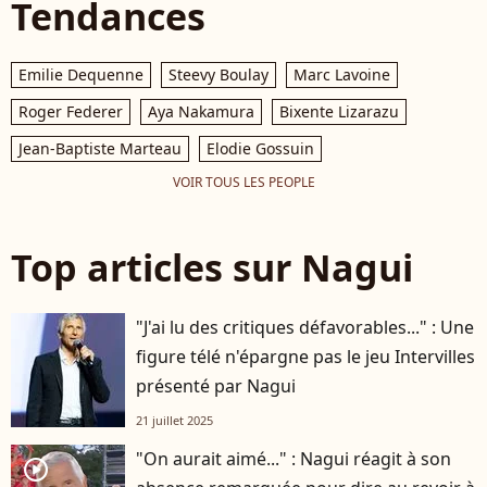
Tendances
Emilie Dequenne
Steevy Boulay
Marc Lavoine
Roger Federer
Aya Nakamura
Bixente Lizarazu
Jean-Baptiste Marteau
Elodie Gossuin
VOIR TOUS LES PEOPLE
Top articles sur Nagui
"J'ai lu des critiques défavorables..." : Une
figure télé n'épargne pas le jeu Intervilles
présenté par Nagui
21 juillet 2025
"On aurait aimé..." : Nagui réagit à son
player2