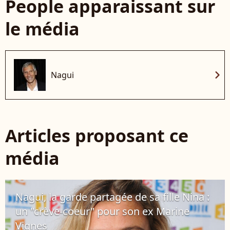
People apparaissant sur
le média
chevron_right
Nagui
Articles proposant ce
média
Nagui, la garde partagée de sa fille Nina :
un "crève-coeur" pour son ex Marine
Vignes