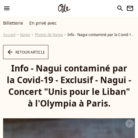
menu
search
newsletter
Billetterie
En privé avec
Accueil
Nagui
Photos de Nagui
Info - Nagui contaminé par la Covid-19 - Exclusif - Nagui - Concert "Unis pour le Liban" à l'Olympia à Paris. © Da Silva-Moreau / Bestimage - Photo
arrow_left
RETOUR ARTICLE
Info - Nagui contaminé par
la Covid-19 - Exclusif - Nagui -
Concert "Unis pour le Liban"
à l'Olympia à Paris.