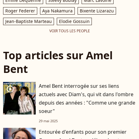
Emilie Dequenne
Steevy Boulay
Marc Lavoine
Roger Federer
Aya Nakamura
Bixente Lizarazu
Jean-Baptiste Marteau
Elodie Gossuin
VOIR TOUS LES PEOPLE
Top articles sur Amel
Bent
Amel Bent interrogée sur ses liens
player2
actuels avec Diam's, qui vit dans l'ombre
depuis des années : "Comme une grande
soeur"
29 mai 2025
Entourée d'enfants pour son premier