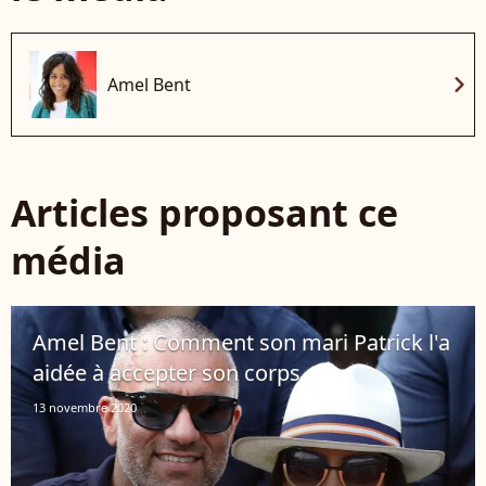
chevron_right
Amel Bent
Articles proposant ce
média
Amel Bent : Comment son mari Patrick l'a
aidée à accepter son corps
13 novembre 2020