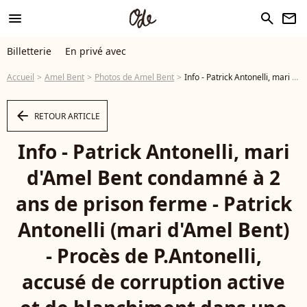
menu
search
newsletter
Billetterie
En privé avec
Accueil
Amel Bent
Photos de Amel Bent
Info - Patrick Antonelli, mari d'Amel Bent condamné à 2 ans de prison ferme - Patrick Antonelli (mari d'Amel Bent) - Procès de P.Antonelli, accusé de corruption active et de blanchiment dans une affaire de faux permis de conduire qui remonte à 2016 à la 15ème chambre du tribunal correctionnel de Nanterre le 17 juin 2020. Le procès se déroule jusqu'au 19 juin 2020. © Christophe Clovis / Bestimage - Photo
arrow_left
RETOUR ARTICLE
Info - Patrick Antonelli, mari
d'Amel Bent condamné à 2
ans de prison ferme - Patrick
Antonelli (mari d'Amel Bent)
- Procès de P.Antonelli,
accusé de corruption active