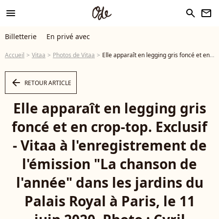
menu
search
newsletter
Billetterie
En privé avec
Accueil
Vitaa
Photos de Vitaa
Elle apparaît en legging gris foncé et en crop-top. Exclusif - Vitaa à l'enregistrement de l'émission "La chanson de l'année" dans les jardins du Palais Royal à Paris, le 11 juin 2020. Photo : Cyril Moreau / Bestimage - Photo
arrow_left
RETOUR ARTICLE
Elle apparaît en legging gris
foncé et en crop-top. Exclusif
- Vitaa à l'enregistrement de
l'émission "La chanson de
l'année" dans les jardins du
Palais Royal à Paris, le 11