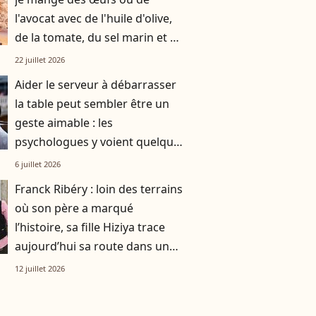
l'avocat avec de l'huile d'olive,
de la tomate, du sel marin et un
smoothie"
22 juillet 2026
Aider le serveur à débarrasser
la table peut sembler être un
geste aimable : les
psychologues y voient quelque
chose de bien plus profond.
6 juillet 2026
Franck Ribéry : loin des terrains
où son père a marqué
l’histoire, sa fille Hiziya trace
aujourd’hui sa route dans un
tout autre univers
12 juillet 2026