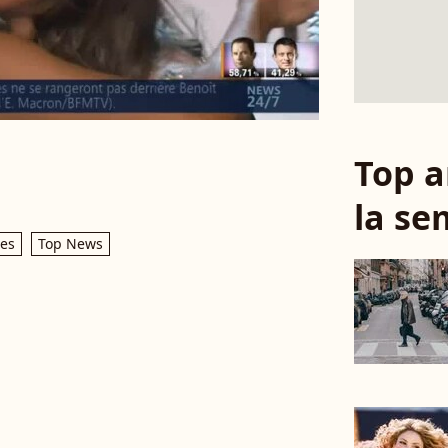
Top a
la se
ses
Top News