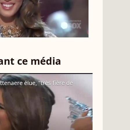
sant ce média
ttenaere élue, "très fière de