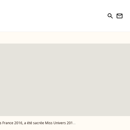
search
newsletter
 été sacrée Miss Univers 2016 à Manille le 30 janvier 2017. Photo Instagram. - Photo