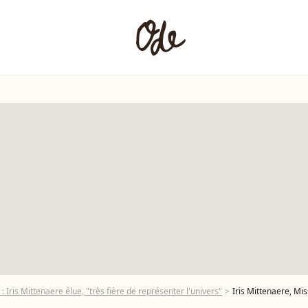
 Iris Mittenaere élue, "très fière de représenter l'univers"
Iris Mittenaere, Miss France 2016, a