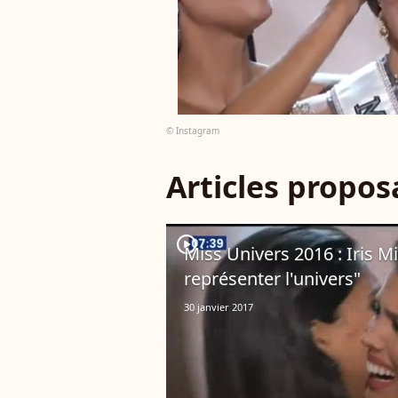
© Instagram
Articles propo
player2
Miss Univers 2016 : Iris Mi
représenter l'univers"
30 janvier 2017