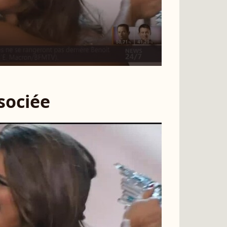
ssociée