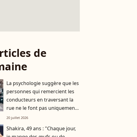
rticles de
maine
La psychologie suggère que les
personnes qui remercient les
conducteurs en traversant la
rue ne le font pas uniquement
par gratitude
20 juillet 2026
Shakira, 49 ans : "Chaque jour,
je mange des œufs ou de