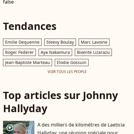
false
Tendances
Emilie Dequenne
Steevy Boulay
Marc Lavoine
Roger Federer
Aya Nakamura
Bixente Lizarazu
Jean-Baptiste Marteau
Elodie Gossuin
VOIR TOUS LES PEOPLE
Top articles sur Johnny
Hallyday
A des milliers de kilomètres de Laeticia
player2
Hallyday, une réunion spéciale pour