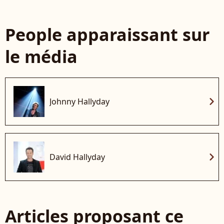
People apparaissant sur
le média
chevron_right
Johnny Hallyday
chevron_right
David Hallyday
Articles proposant ce