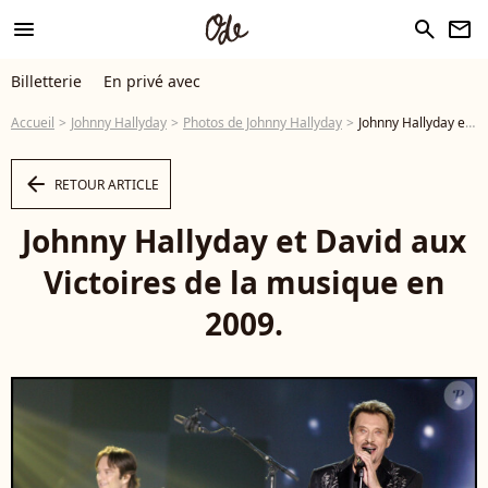
menu
search
newsletter
Billetterie
En privé avec
Accueil
Johnny Hallyday
Photos de Johnny Hallyday
Johnny Hallyday et David aux Victoires de la musique en 2009. - Photo
arrow_left
RETOUR ARTICLE
Johnny Hallyday et David aux
Victoires de la musique en
2009.