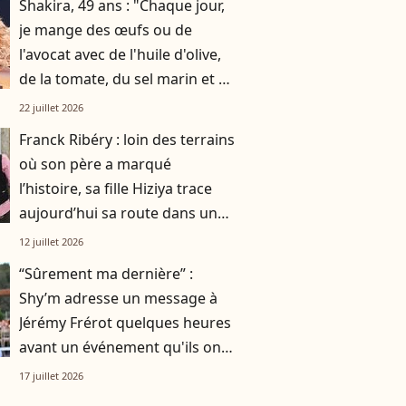
Shakira, 49 ans : "Chaque jour,
je mange des œufs ou de
l'avocat avec de l'huile d'olive,
de la tomate, du sel marin et un
smoothie"
22 juillet 2026
Franck Ribéry : loin des terrains
où son père a marqué
l’histoire, sa fille Hiziya trace
aujourd’hui sa route dans un
tout autre univers
12 juillet 2026
“Sûrement ma dernière” :
Shy’m adresse un message à
Jérémy Frérot quelques heures
avant un événement qu'ils ont
vécu ensemble
17 juillet 2026