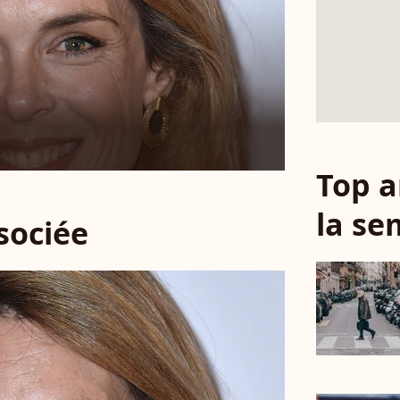
Top a
la se
ssociée