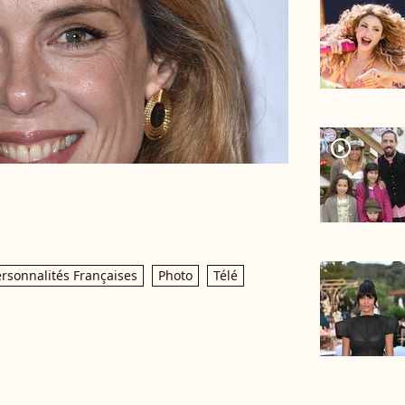
player2
rsonnalités Françaises
Photo
Télé