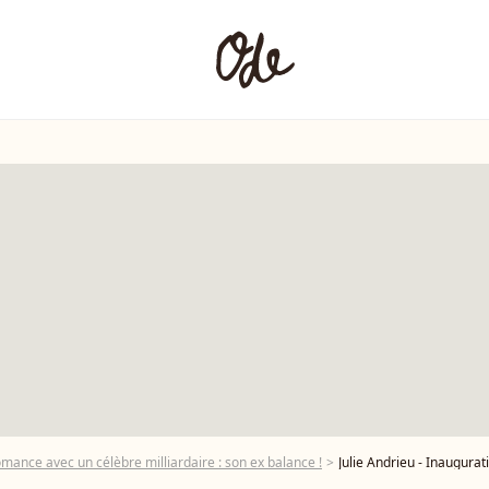
romance avec un célèbre milliardaire : son ex balance !
Julie Andrieu - Inauguration de la 7ème édition de l'opé