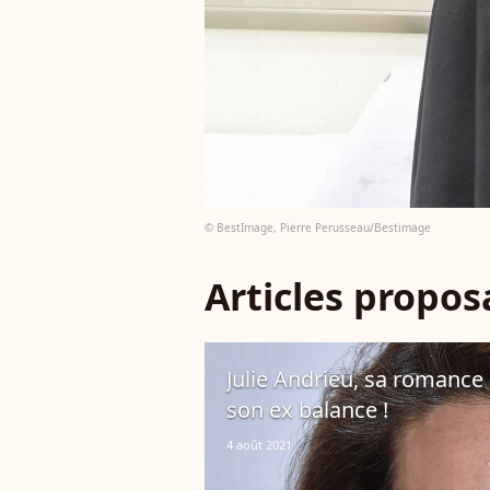
© BestImage, Pierre Perusseau/Bestimage
Articles propo
Julie Andrieu, sa romance 
son ex balance !
4 août 2021