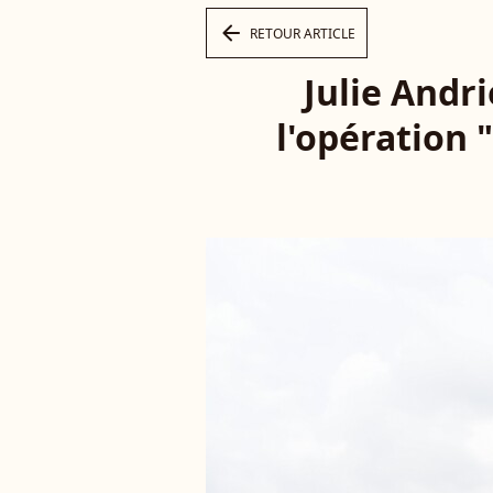
arrow_left
RETOUR ARTICLE
Julie Andr
l'opération 