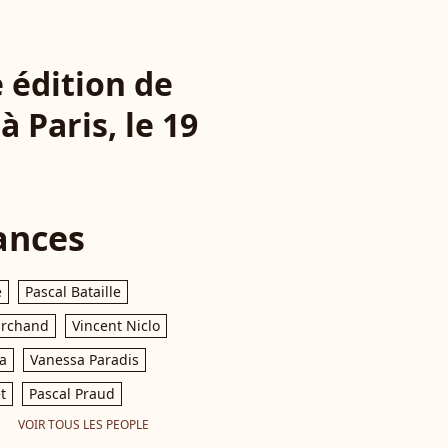
 édition de
 Paris, le 19
ances
e
Pascal Bataille
archand
Vincent Niclo
a
Vanessa Paradis
t
Pascal Praud
VOIR TOUS LES PEOPLE