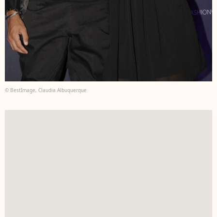
© BestImage, Claudia Albuquerque