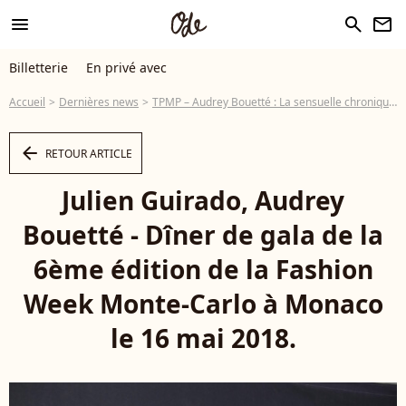
menu
search
newsletter
Billetterie
En privé avec
Accueil
Dernières news
TPMP – Audrey Bouetté : La sensuelle chroniqueuse est une ex d'une star de télé-réalité
arrow_left
RETOUR ARTICLE
Julien Guirado, Audrey
Bouetté - Dîner de gala de la
6ème édition de la Fashion
Week Monte-Carlo à Monaco
le 16 mai 2018.