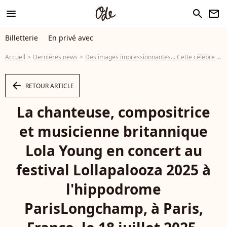
menu
search
newsletter
Billetterie
En privé avec
Accueil
Dernières news
Des images impressionnantes... Cette célèbre chanteuse qui a signé l'un des plus gros tubes de l'année perd connaissance sur scène
arrow_left
RETOUR ARTICLE
La chanteuse, compositrice
et musicienne britannique
Lola Young en concert au
festival Lollapalooza 2025 à
l'hippodrome
ParisLongchamp, à Paris,