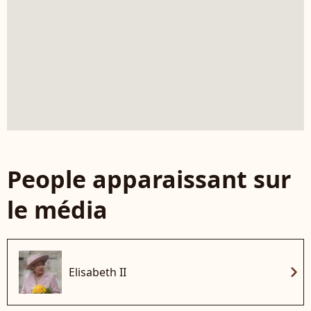
People apparaissant sur
le média
chevron_right
Elisabeth II