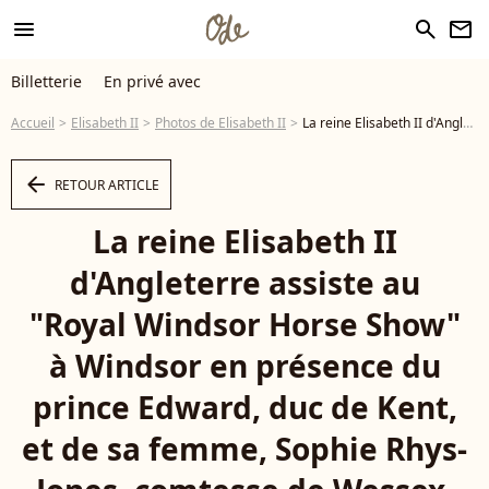
menu
search
newsletter
Billetterie
En privé avec
Accueil
Elisabeth II
Photos de Elisabeth II
La reine Elisabeth II d'Angleterre assiste au "Royal Windsor Horse Show" à Windsor en présence du prince Edward, duc de Kent, et de sa femme, Sophie Rhys-Jones, comtesse de Wessex, Royaume Uni, le 13 mai 2022. - Photo
arrow_left
RETOUR ARTICLE
La reine Elisabeth II
d'Angleterre assiste au
"Royal Windsor Horse Show"
à Windsor en présence du
prince Edward, duc de Kent,
et de sa femme, Sophie Rhys-