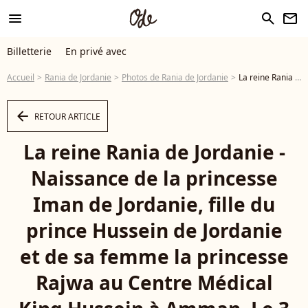
menu
search
newsletter
Billetterie
En privé avec
Accueil
Rania de Jordanie
Photos de Rania de Jordanie
La reine Rania de Jordanie - Naissance de la princesse Iman de Jordanie, fille du prince Hussein de Jordanie et de sa femme la princesse Rajwa au Centre Médical King Hussein à Amman. Le 3 août 2024 - Photo
arrow_left
RETOUR ARTICLE
La reine Rania de Jordanie -
Naissance de la princesse
Iman de Jordanie, fille du
prince Hussein de Jordanie
et de sa femme la princesse
Rajwa au Centre Médical