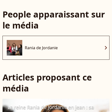
People apparaissant sur
le média
chevron_right
Rania de Jordanie
Articles proposant ce
média
La reine Rania de Jordanie en jean : sa