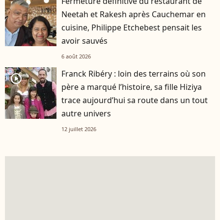
Fermeture définitive du restaurant de
Neetah et Rakesh après Cauchemar en
cuisine, Philippe Etchebest pensait les
avoir sauvés
6 août 2026
Franck Ribéry : loin des terrains où son
player2
père a marqué l’histoire, sa fille Hiziya
trace aujourd’hui sa route dans un tout
autre univers
12 juillet 2026