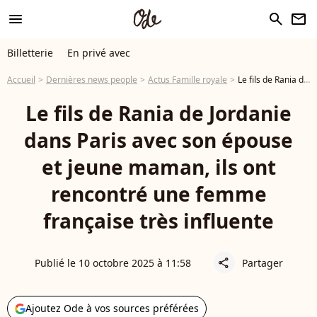
menu
search
newsletter
Billetterie
En privé avec
Accueil
Dernières news people
Actus Famille royale
Le fils de Rania de Jordanie dans Paris avec son épouse et jeune maman, ils ont rencontré une femme française très influente
Le fils de Rania de Jordanie
dans Paris avec son épouse
et jeune maman, ils ont
rencontré une femme
française très influente
Publié le 10 octobre 2025 à 11:58
Partager
share
Ajoutez Ode à vos sources préférées