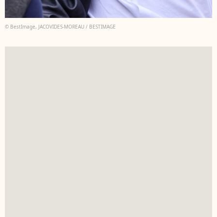
© BestImage, JACOVIDES-MOREAU / BESTIMAGE