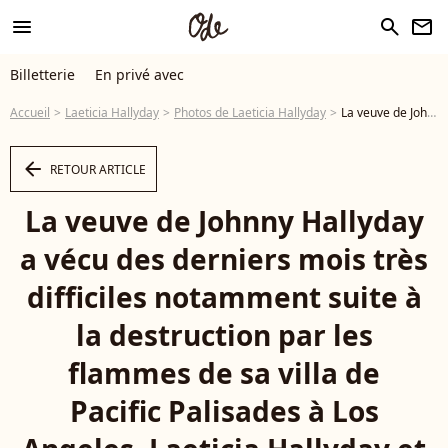
menu
search
newsletter
Billetterie
En privé avec
Accueil
Laeticia Hallyday
Photos de Laeticia Hallyday
La veuve de Johnny Hallyday a vécu des derniers mois très difficiles notamment suite à la destruction par les flammes de sa villa de Pacific Palisades à Los Angeles. Laeticia Hallyday et son compagnon Frédéric Suant très amoureux dans les tribunes lors des Internationaux de France de Tennis de Roland Garros 2025, à Paris, France, le 26 mai 2025. © Jacovides-Moreau/Bestimage - Photo
arrow_left
RETOUR ARTICLE
La veuve de Johnny Hallyday
a vécu des derniers mois très
difficiles notamment suite à
la destruction par les
flammes de sa villa de
Pacific Palisades à Los