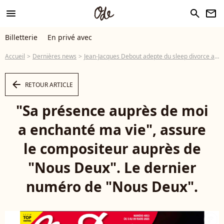
menu
search
newsletter
Billetterie
En privé avec
Accueil
Dernières news
Jean-Jacques Debout adepte du sleep divorce avec Chantal Goya depuis presque 60 ans, une pratique décriée par une professionnelle
arrow_left
RETOUR ARTICLE
"Sa présence auprès de moi
a enchanté ma vie", assure
le compositeur auprès de
"Nous Deux". Le dernier
numéro de "Nous Deux".