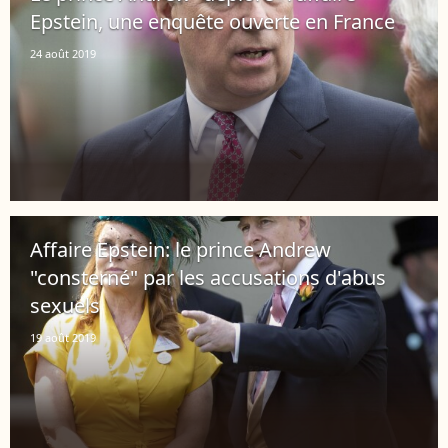
Epstein, une enquête ouverte en France
24 août 2019
Affaire Epstein: le prince Andrew
"consterné" par les accusations d'abus
sexuels
19 août 2019