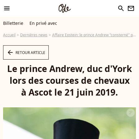
menu
search
newsletter
Billetterie
En privé avec
Accueil
Dernières news
Affaire Epstein: le prince Andrew "consterné" par les accusations d'abus sexuels
arrow_left
RETOUR ARTICLE
Le prince Andrew, duc d'York
lors des courses de chevaux
à Ascot le 21 juin 2019.