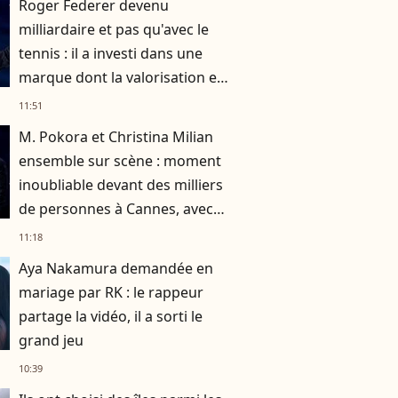
Roger Federer devenu
milliardaire et pas qu'avec le
tennis : il a investi dans une
marque dont la valorisation est
exponentielle
11:51
M. Pokora et Christina Milian
ensemble sur scène : moment
inoubliable devant des milliers
de personnes à Cannes, avec
un grand nom de la musique
11:18
Aya Nakamura demandée en
mariage par RK : le rappeur
partage la vidéo, il a sorti le
grand jeu
10:39