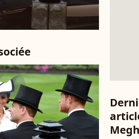
ssociée
Derni
articl
Megh