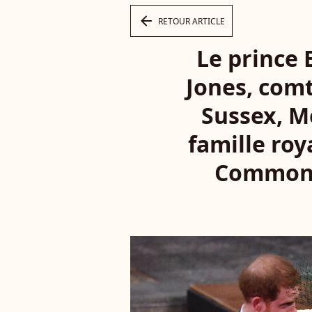
arrow_left
RETOUR ARTICLE
Le prince 
Jones, comt
Sussex, M
famille roy
Commonw