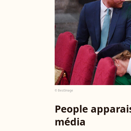
© BestImage
People apparais
média