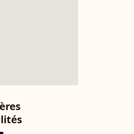
ères
lités