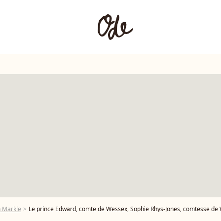
 Markle
Le prince Edward, comte de Wessex, Sophie Rhys-Jones, comtesse de Wessex, Le prince Harry, duc de Sussex, Meghan Markle, duchesse de Sussex - La famille royale d'Ang