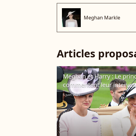
Meghan Markle
Articles propo
Meghan et Harry : Le prin
commentent leur intervie
5 juin 2021