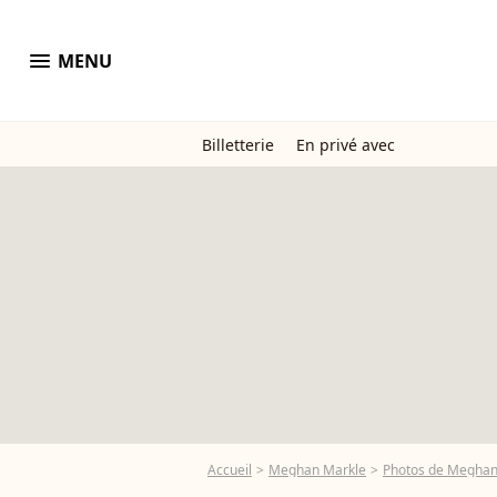
menu
MENU
Billetterie
En privé avec
Accueil
Meghan Markle
Photos de Meghan