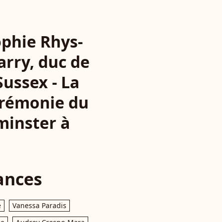
ophie Rhys-
arry, duc de
ussex - La
cérémonie du
inster à
ances
e
Vanessa Paradis