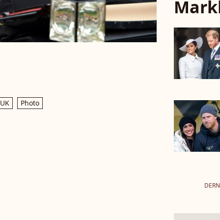
Mark
 UK
Photo
DERN