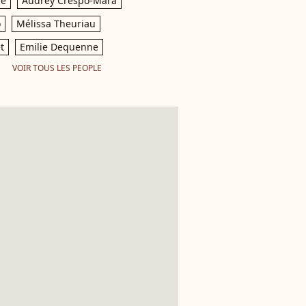
le
Audrey Crespo-Mara
o
Mélissa Theuriau
t
Emilie Dequenne
VOIR TOUS LES PEOPLE