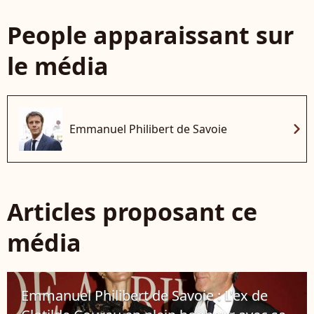
People apparaissant sur
le média
chevron_right
Emmanuel Philibert de Savoie
Articles proposant ce
média
Emmanuel Philibert de Savoie : L'ex de