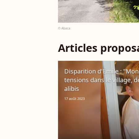
© Abaca
Articles propo
Disparition d'Émile : "Mon t
tensions dans le village, 
alibis
17 août 2023