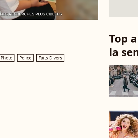
Top a
la se
Photo
Police
Faits Divers