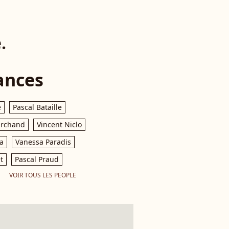
.
ances
e
Pascal Bataille
archand
Vincent Niclo
a
Vanessa Paradis
t
Pascal Praud
VOIR TOUS LES PEOPLE