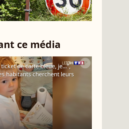
sant ce média
icket de carte bleue, je...",
des habitants cherchent leurs