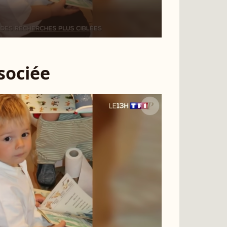
ssociée