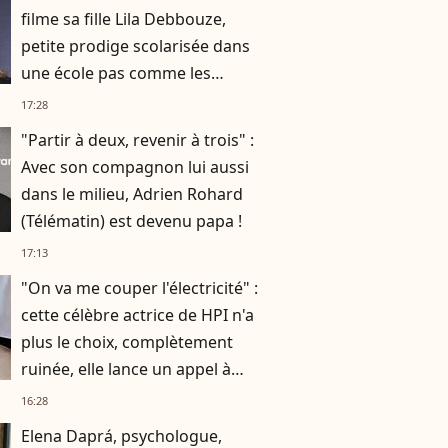
filme sa fille Lila Debbouze,
petite prodige scolarisée dans
une école pas comme les
autres
17:28
"Partir à deux, revenir à trois" :
Avec son compagnon lui aussi
dans le milieu, Adrien Rohard
(Télématin) est devenu papa !
17:13
"On va me couper l'électricité" :
cette célèbre actrice de HPI n'a
plus le choix, complètement
ruinée, elle lance un appel à
l'aide
16:28
Elena Daprá, psychologue,