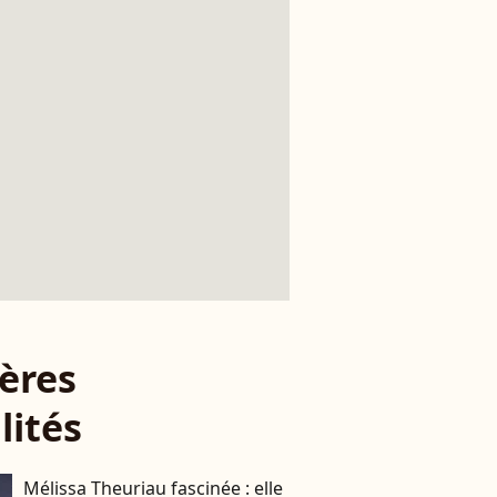
ères
lités
Mélissa Theuriau fascinée : elle