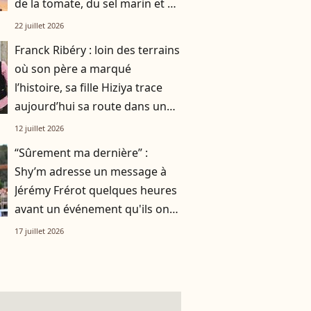
de la tomate, du sel marin et un
smoothie"
22 juillet 2026
Franck Ribéry : loin des terrains
où son père a marqué
l’histoire, sa fille Hiziya trace
aujourd’hui sa route dans un
tout autre univers
12 juillet 2026
“Sûrement ma dernière” :
Shy’m adresse un message à
Jérémy Frérot quelques heures
avant un événement qu'ils ont
vécu ensemble
17 juillet 2026