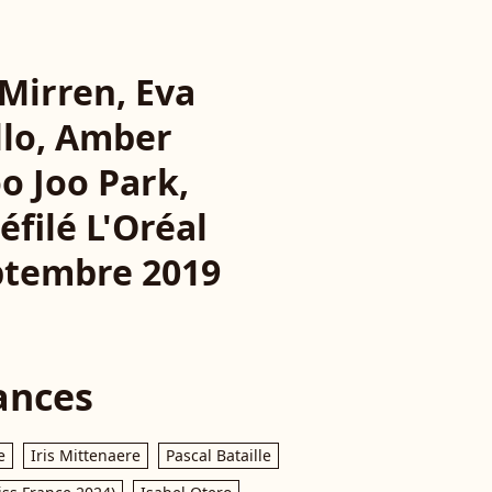
Mirren, Eva
llo, Amber
o Joo Park,
filé L'Oréal
eptembre 2019
ances
e
Iris Mittenaere
Pascal Bataille