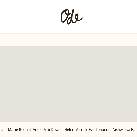
ia
Marie Bochet, Andie MacDowell, Helen Mirren, Eva Longoria, Aishwarya Rai, Camila Cabello, Amber Heard, Aja Naomi King, Liya Kebede, Soo Joo Park, Luma Grothe et Doutzen Kroes lors du défilé L'Oréa