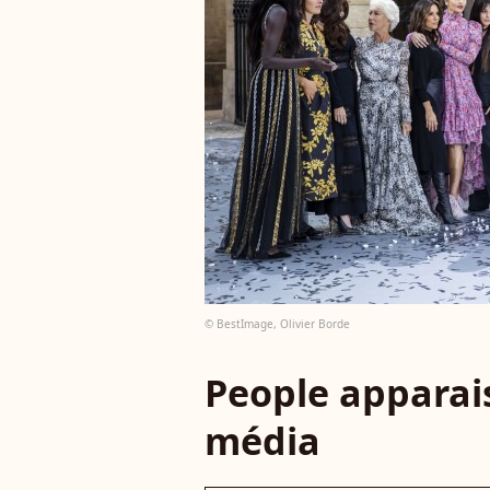
© BestImage, Olivier Borde
People apparais
média