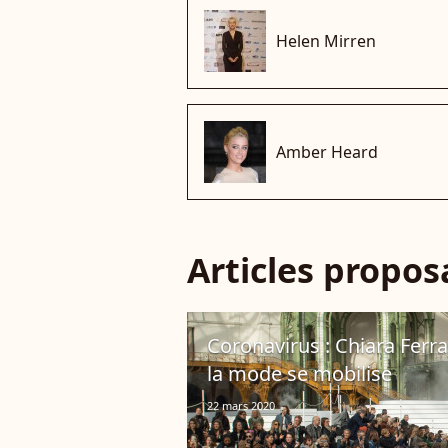
Helen Mirren
Amber Heard
Articles propo
Coronavirus : Chiara Ferra
la mode se mobilise
22 mars 2020