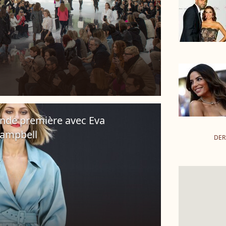
ande première avec Eva
Campbell
DER