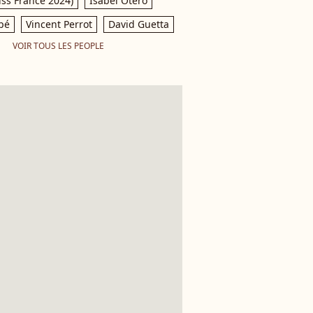
iss France 2024)
Isabel Otero
pé
Vincent Perrot
David Guetta
VOIR TOUS LES PEOPLE