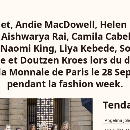
et, Andie MacDowell, Helen 
 Aishwarya Rai, Camila Cabe
 Naomi King, Liya Kebede, So
 et Doutzen Kroes lors du dé
 la Monnaie de Paris le 28 S
pendant la fashion week.
Tend
Angelina Joli