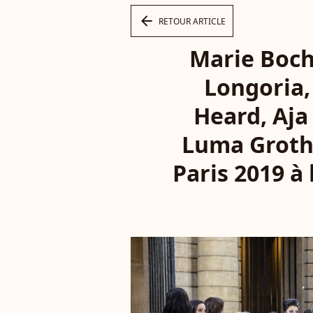
arrow_left
RETOUR ARTICLE
Marie Boch
Longoria,
Heard, Aja
Luma Grothe
Paris 2019 à