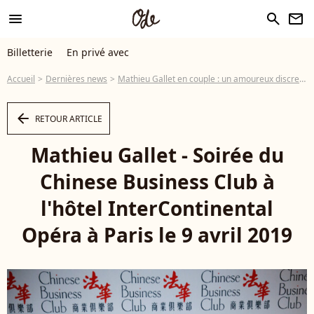
menu
search
newsletter
Billetterie
En privé avec
Accueil
Dernières news
Mathieu Gallet en couple : un amoureux discret, remis de la folle rumeur avec Emmanuel Macron
arrow_left
RETOUR ARTICLE
Mathieu Gallet - Soirée du
Chinese Business Club à
l'hôtel InterContinental
Opéra à Paris le 9 avril 2019