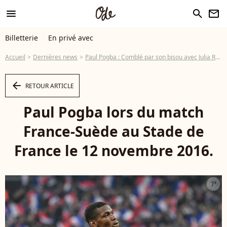
menu
search
newsletter
Billetterie
En privé avec
Accueil
Dernières news
Paul Pogba : Comblé par son bisou avec Julia Roberts !
arrow_left
RETOUR ARTICLE
Paul Pogba lors du match
France-Suède au Stade de
France le 12 novembre 2016.