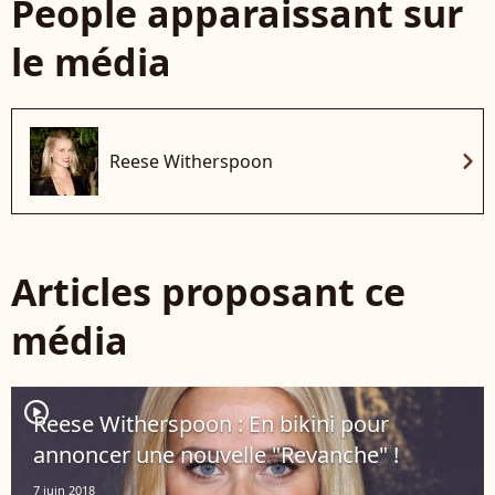
People apparaissant sur
le média
chevron_right
Reese Witherspoon
Articles proposant ce
média
player2
Reese Witherspoon : En bikini pour
annoncer une nouvelle "Revanche" !
7 juin 2018