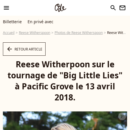
menu
search
newsletter
Billetterie
En privé avec
Accueil
Reese Witherspoon
Photos de Reese Witherspoon
Reese Witherpoon sur le tournage de "Big Little Lies" à Pacific Grove le 13 avril 2018. - Photo
arrow_left
RETOUR ARTICLE
Reese Witherpoon sur le
tournage de "Big Little Lies"
à Pacific Grove le 13 avril
2018.