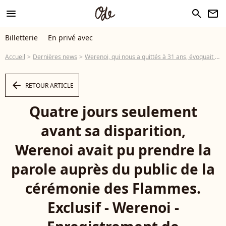
menu
search
newsletter
Billetterie
En privé avec
Accueil
Dernières news
Werenoi, qui nous a quittés à 31 ans, évoquait un problème de santé lors d'une récente apparition publique
arrow_left
RETOUR ARTICLE
Quatre jours seulement
avant sa disparition,
Werenoi avait pu prendre la
parole auprès du public de la
cérémonie des Flammes.
Exclusif - Werenoi -