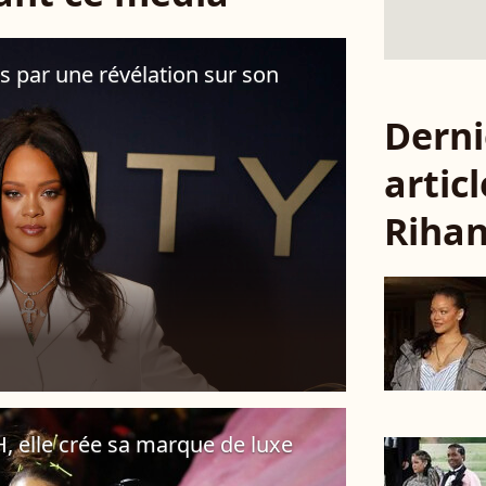
s par une révélation sur son
Derni
articl
Riha
, elle crée sa marque de luxe