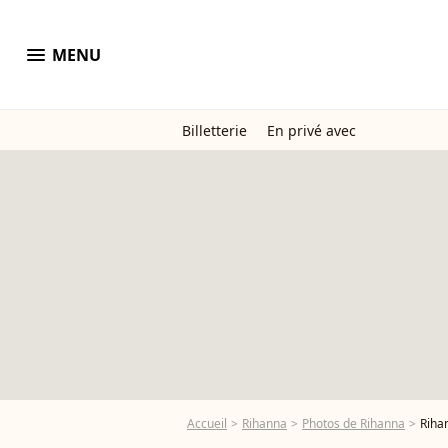
menu
MENU
Billetterie
En privé avec
Accueil
Rihanna
Photos de Rihanna
Rihan