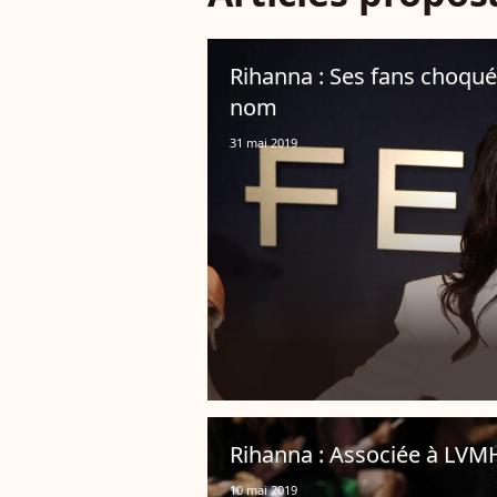
Rihanna : Ses fans choqué
nom
31 mai 2019
Rihanna : Associée à LVMH
10 mai 2019