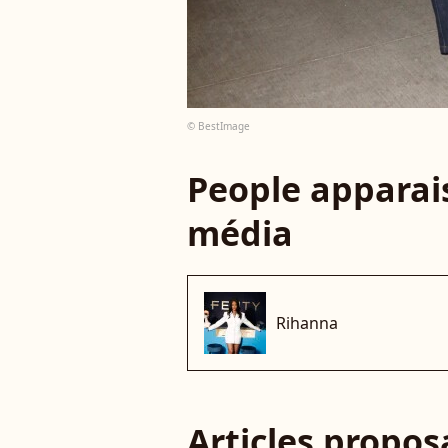
© BestImage
People apparais
média
Rihanna
Articles propo