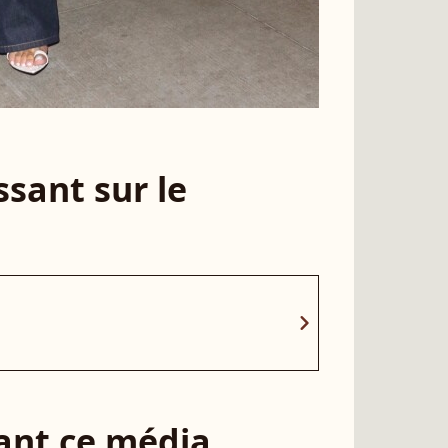
sant sur le
chevron_right
sant ce média