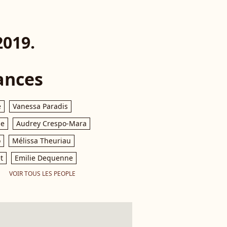
2019.
ances
e
Vanessa Paradis
le
Audrey Crespo-Mara
o
Mélissa Theuriau
t
Emilie Dequenne
VOIR TOUS LES PEOPLE