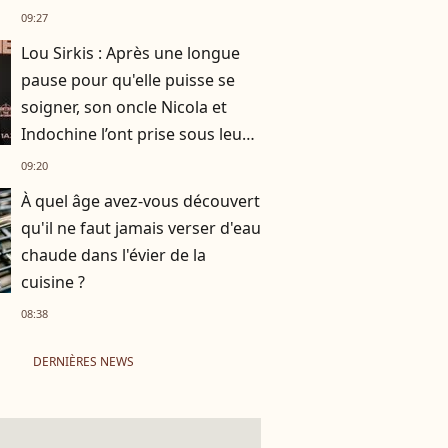
dans son film avec Marion
09:27
Cotillard
Lou Sirkis : Après une longue
pause pour qu'elle puisse se
soigner, son oncle Nicola et
Indochine l’ont prise sous leur
aile
09:20
À quel âge avez-vous découvert
qu'il ne faut jamais verser d'eau
chaude dans l'évier de la
cuisine ?
08:38
DERNIÈRES NEWS