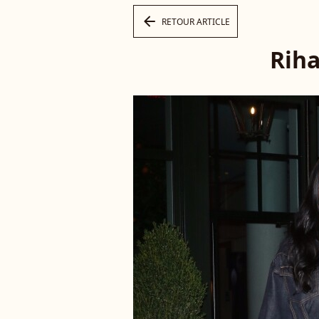
arrow_left
RETOUR ARTICLE
Riha