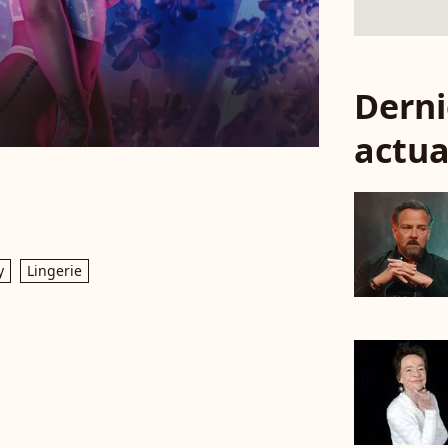
Derni
actua
y
Lingerie