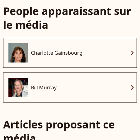
People apparaissant sur
le média
chevron_right
Charlotte Gainsbourg
chevron_right
Bill Murray
Articles proposant ce
média