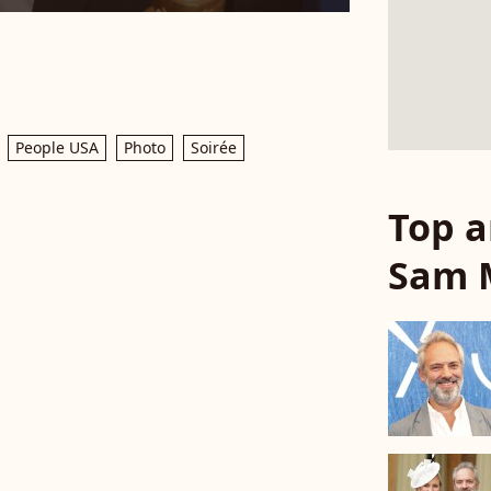
People USA
Photo
Soirée
Top a
Sam 