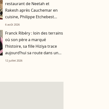
restaurant de Neetah et
Rakesh après Cauchemar en
cuisine, Philippe Etchebest
pensait les avoir sauvés
6 août 2026
Franck Ribéry : loin des terrains
où son père a marqué
l’histoire, sa fille Hiziya trace
aujourd’hui sa route dans un
tout autre univers
12 juillet 2026