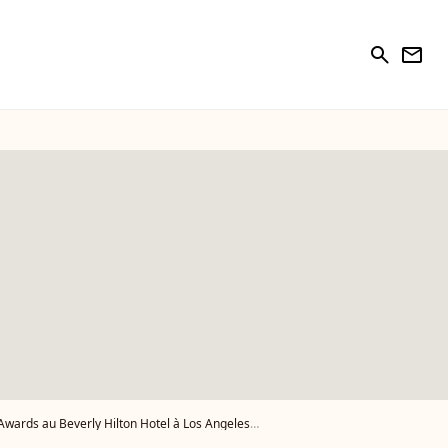
search
newsletter
ilton Hotel à Los Angeles, le 5 janvier 2020. - Photo