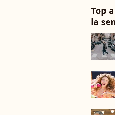
Top a
la se