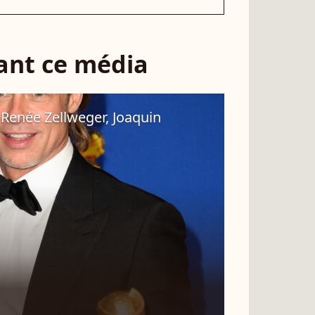
sant ce média
 Renée Zellweger, Joaquin