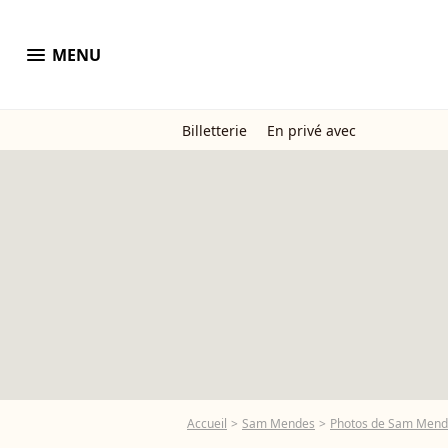
menu
MENU
Billetterie
En privé avec
Accueil
Sam Mendes
Photos de Sam Mend