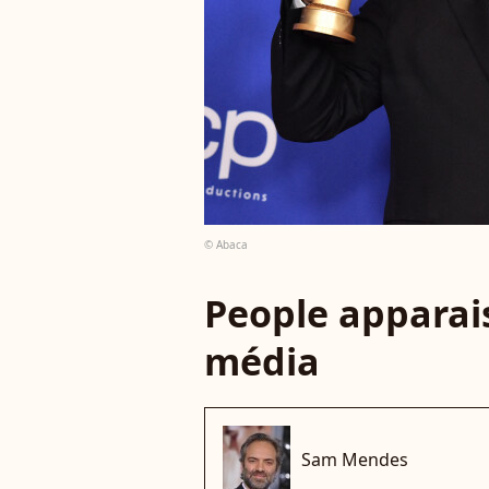
© Abaca
People apparais
média
Sam Mendes