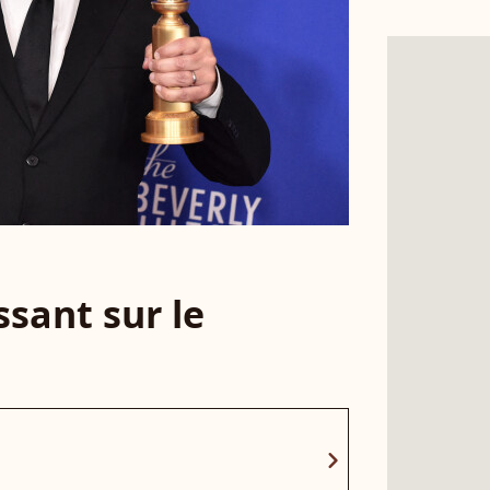
sant sur le
chevron_right