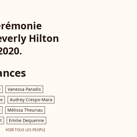
érémonie
verly Hilton
2020.
ances
e
Vanessa Paradis
le
Audrey Crespo-Mara
o
Mélissa Theuriau
t
Emilie Dequenne
VOIR TOUS LES PEOPLE