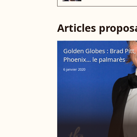
Articles propo
Golden Globes : Brad Pitt,
Phoenix... le palmarès
6 janvier 2020