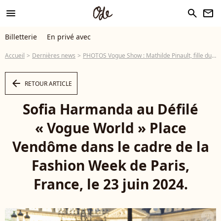
menu
search
newsletter
Billetterie
En privé avec
Accueil
Dernières news
PHOTOS Vogue Show : Mathilde Pinault, fille du milliardaire français, tout en dentelle comme une autre star hollywoodienne
arrow_left
RETOUR ARTICLE
Sofia Harmanda au Défilé
« Vogue World » Place
Vendôme dans le cadre de la
Fashion Week de Paris,
France, le 23 juin 2024.