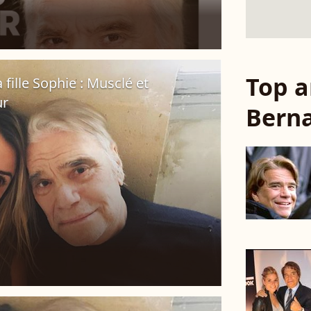
Top a
fille Sophie : Musclé et
ur
Berna