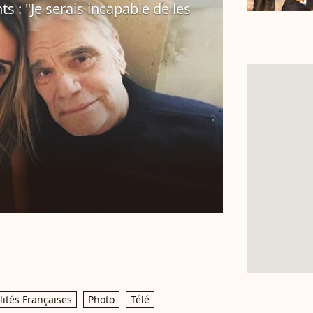
s : "Je serais incapable de les
ités Françaises
Photo
Télé