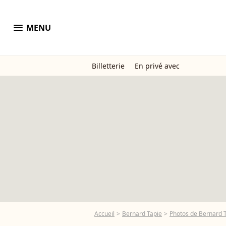
menu
MENU
Billetterie
En privé avec
Accueil
Bernard Tapie
Photos de Bernard 