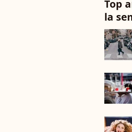
Top a
la se