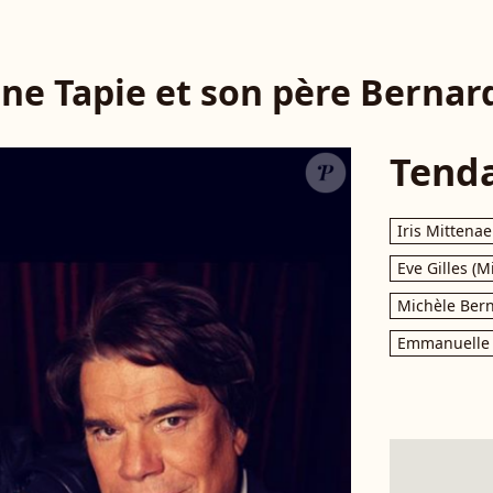
ne Tapie et son père Bernard
Tend
Iris Mittenae
Eve Gilles (M
Michèle Bern
Emmanuelle 