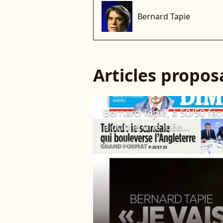
Bernard Tapie
Articles propo
Bernard Tapie, à 50/50 fac
a donné une idée...
15 avril 2018