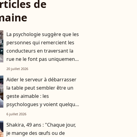
rticles de
maine
La psychologie suggère que les
personnes qui remercient les
conducteurs en traversant la
rue ne le font pas uniquement
par gratitude
20 juillet 2026
Aider le serveur à débarrasser
la table peut sembler être un
geste aimable : les
psychologues y voient quelque
chose de bien plus profond.
6 juillet 2026
Shakira, 49 ans : "Chaque jour,
je mange des œufs ou de