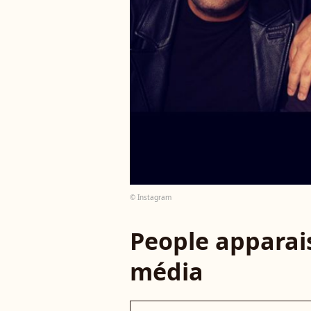
© Instagram
People apparais
média