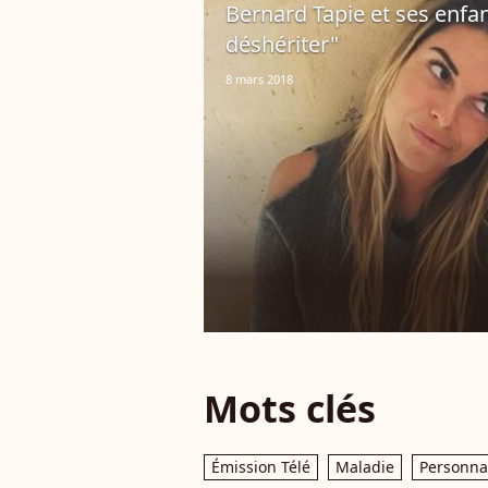
Bernard Tapie et ses enfant
déshériter"
8 mars 2018
Mots clés
Émission Télé
Maladie
Personnal