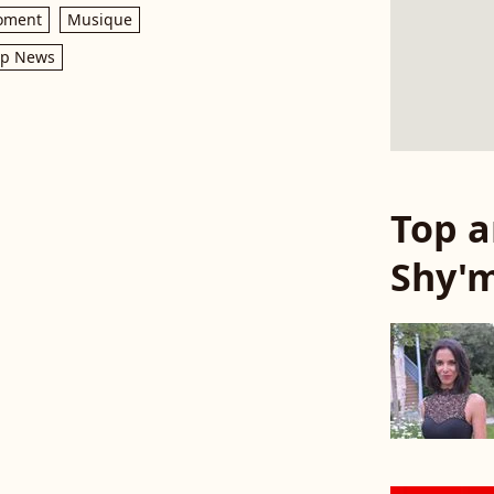
oment
Musique
op News
Top a
Shy'