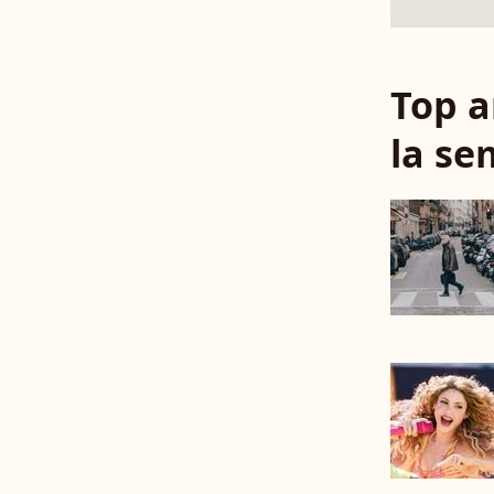
Top a
la se