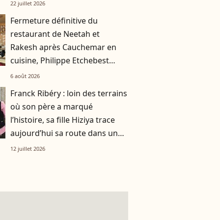
smoothie"
22 juillet 2026
Fermeture définitive du
restaurant de Neetah et
Rakesh après Cauchemar en
cuisine, Philippe Etchebest
pensait les avoir sauvés
6 août 2026
Franck Ribéry : loin des terrains
où son père a marqué
l’histoire, sa fille Hiziya trace
aujourd’hui sa route dans un
tout autre univers
12 juillet 2026