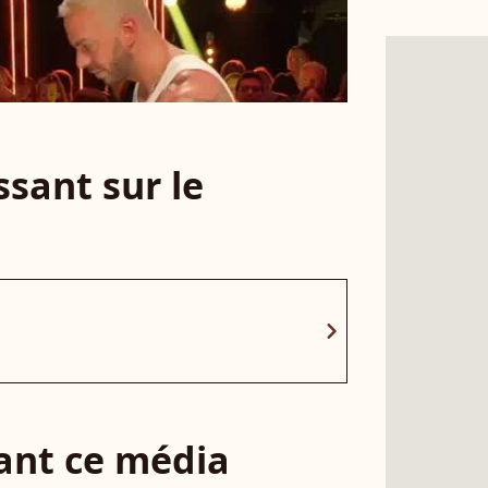
sant sur le
chevron_right
sant ce média