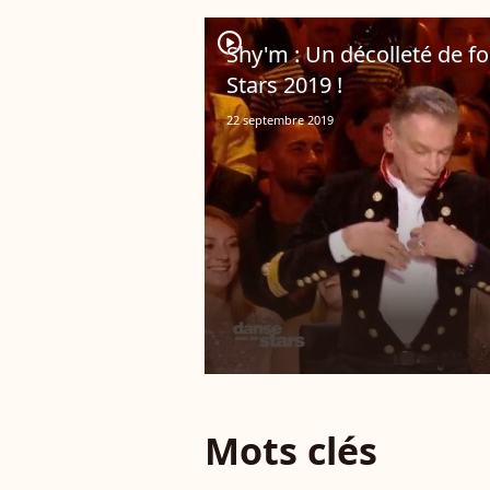
player2
Shy'm : Un décolleté de fo
Stars 2019 !
22 septembre 2019
Mots clés