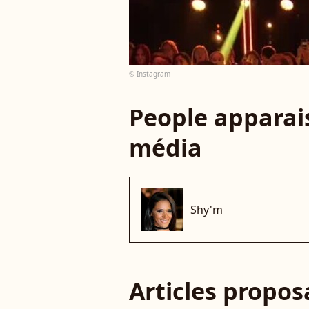
© Instagram
People apparais
média
Shy'm
Articles propo