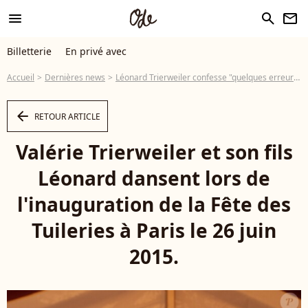
menu
search
newsletter
Billetterie
En privé avec
Accueil
Dernières news
Léonard Trierweiler confesse "quelques erreurs de jeunesse" après sa garde à vue
arrow_left
RETOUR ARTICLE
Valérie Trierweiler et son fils
Léonard dansent lors de
l'inauguration de la Fête des
Tuileries à Paris le 26 juin
2015.