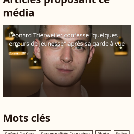
média
Léonard Trierweiler confesse "quelques
erreurs de jeunesse" après sa garde à vue
25 avril 2018
Mots clés
Enfant De Star
Personnalités Françaises
Photo
Police