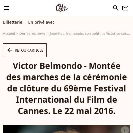
menu
search
newsletter
Billetterie
En privé avec
Accueil
Dernières news
Jean-Paul Belmondo, son petit-fils Victor se confie : "Je voyais qu'il était fier"
arrow_left
RETOUR ARTICLE
Victor Belmondo - Montée
des marches de la cérémonie
de clôture du 69ème Festival
International du Film de
Cannes. Le 22 mai 2016.