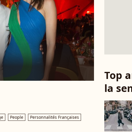
Top a
la se
ge
People
Personnalités Françaises