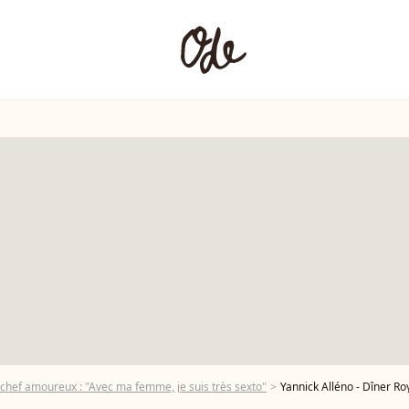
 chef amoureux : "Avec ma femme, je suis très sexto"
Yannick Alléno - Dîner Royal Mansour Marrakech organisé par Jean-Claude Messant (Directe