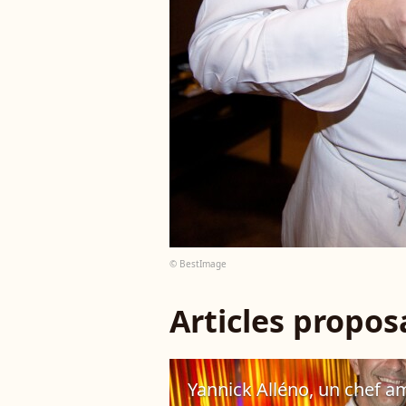
© BestImage
Articles propo
Yannick Alléno, un chef 