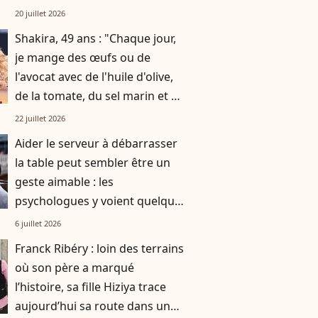
par gratitude
20 juillet 2026
Shakira, 49 ans : "Chaque jour,
je mange des œufs ou de
l'avocat avec de l'huile d'olive,
de la tomate, du sel marin et un
smoothie"
22 juillet 2026
Aider le serveur à débarrasser
la table peut sembler être un
geste aimable : les
psychologues y voient quelque
chose de bien plus profond.
6 juillet 2026
Franck Ribéry : loin des terrains
où son père a marqué
l’histoire, sa fille Hiziya trace
aujourd’hui sa route dans un