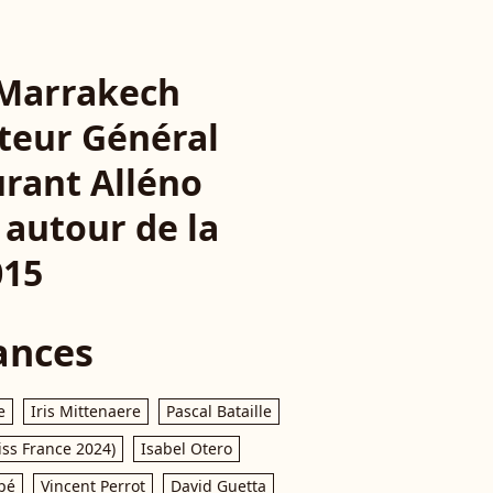
 Marrakech
teur Général
rant Alléno
 autour de la
015
ances
e
Iris Mittenaere
Pascal Bataille
iss France 2024)
Isabel Otero
pé
Vincent Perrot
David Guetta