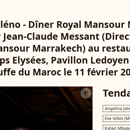
lléno - Dîner Royal Mansour
r Jean-Claude Messant (Direc
ansour Marrakech) au restau
ps Elysées, Pavillon Ledoyen
uffe du Maroc le 11 février 2
Tend
Angelina Joli
Eve Gilles (M
Kylian Mbap