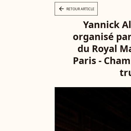
arrow_left
RETOUR ARTICLE
Yannick A
organisé pa
du Royal M
Paris - Cham
tr