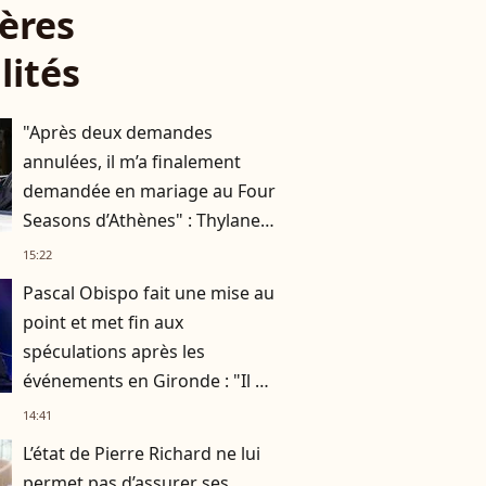
ères
lités
"Après deux demandes
annulées, il m’a finalement
demandée en mariage au Four
Seasons d’Athènes" : Thylane
Blondeau raconte ses
15:22
fiançailles
Pascal Obispo fait une mise au
point et met fin aux
spéculations après les
événements en Gironde : "Il me
semble important de
14:41
répondre"
L’état de Pierre Richard ne lui
permet pas d’assurer ses