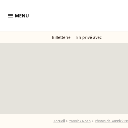
menu
MENU
Billetterie
En privé avec
Accueil
Yannick Noah
Photos de Yannick N