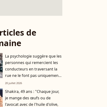
rticles de
maine
La psychologie suggère que les
personnes qui remercient les
conducteurs en traversant la
rue ne le font pas uniquement
par gratitude
20 juillet 2026
Shakira, 49 ans : "Chaque jour,
je mange des œufs ou de
l'avocat avec de l'huile d'olive,