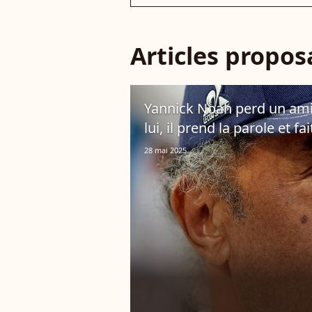
Articles propo
Yannick Noah perd un am
lui, il prend la parole et fa
28 mai 2025