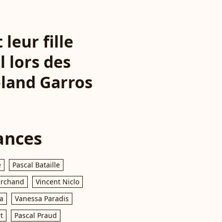
leur fille
 lors des
oland Garros
ances
e
Pascal Bataille
archand
Vincent Niclo
a
Vanessa Paradis
t
Pascal Praud