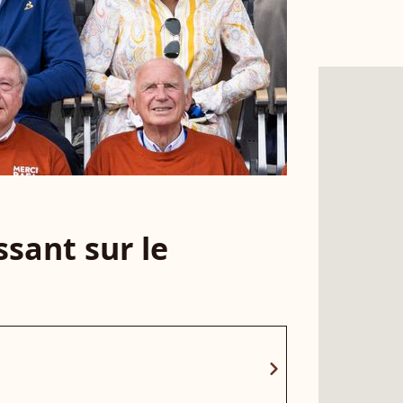
sant sur le
chevron_right