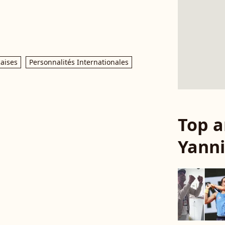
çaises
Personnalités Internationales
Top a
Yann