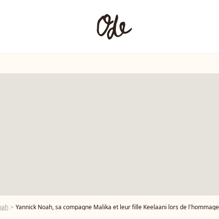
oah
Yannick Noah, sa compagne Malika et leur fille Keelaani lors de l'hommage à R.Nadal lors des internationaux de France de tenn