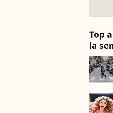
Top a
la se