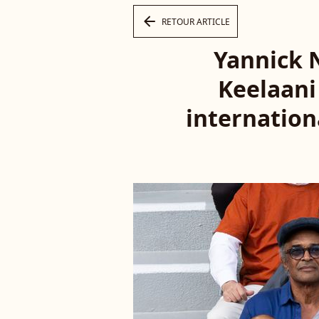
arrow_left
RETOUR ARTICLE
Yannick N
Keelaani
internation