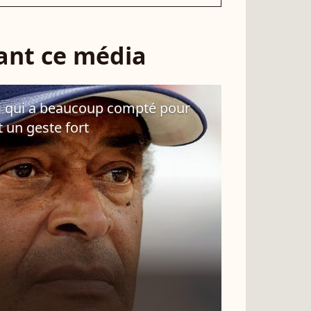
sant ce média
i qui a beaucoup compté pour
it un geste fort