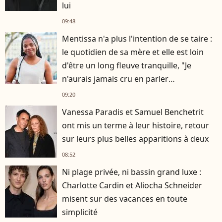
lui
09:48
Mentissa n'a plus l'intention de se taire :
le quotidien de sa mère et elle est loin
d'être un long fleuve tranquille, "Je
n'aurais jamais cru en parler
publiquement"
09:20
Vanessa Paradis et Samuel Benchetrit
ont mis un terme à leur histoire, retour
sur leurs plus belles apparitions à deux
08:52
Ni plage privée, ni bassin grand luxe :
Charlotte Cardin et Aliocha Schneider
misent sur des vacances en toute
simplicité