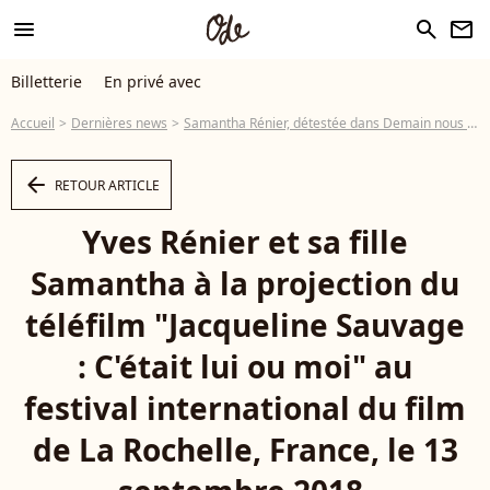
menu
search
newsletter
Billetterie
En privé avec
Accueil
Dernières news
Samantha Rénier, détestée dans Demain nous appartient: "Ça m'a fait peur"(EXCLU)
arrow_left
RETOUR ARTICLE
Yves Rénier et sa fille
Samantha à la projection du
téléfilm "Jacqueline Sauvage
: C'était lui ou moi" au
festival international du film
de La Rochelle, France, le 13