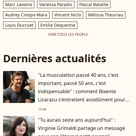
Marc Lavoine
Vanessa Paradis
Pascal Bataille
Audrey Crespo-Mara
Vincent Niclo
Mélissa Theuriau
Louis Ducruet
Emilie Dequenne
VOIR TOUS LES PEOPLE
Dernières actualités
"La musculation passé 40 ans, c'est
important, passé 50 ans, c'est
indispensable" : comment Bixente
Lizarazu s'entretient assidûment pour
rester musclé à 56 ans ?
13:46
"Tu aurais seize ans aujourd’hui" :
Virginie Grimaldi partage un message