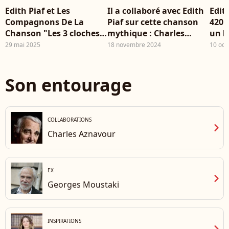
202
Edith Piaf et Les
Il a collaboré avec Edith
Edith
Jac
Compagnons De La
Piaf sur cette chanson
420 
Chanson "Les 3 cloches"
mythique : Charles
un h
(live officiel) - Archive
Dumont nous a
habi
29 mai 2025
18 novembre 2024
10 oct
INA
quittés...
au c
hist
Son entourage
COLLABORATIONS
chevron_right
Charles Aznavour
EX
chevron_right
Georges Moustaki
INSPIRATIONS