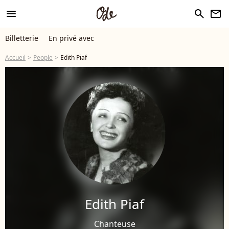
menu
search
newsletter
Billetterie
En privé avec
Accueil
People
Edith Piaf
Edith Piaf
Chanteuse