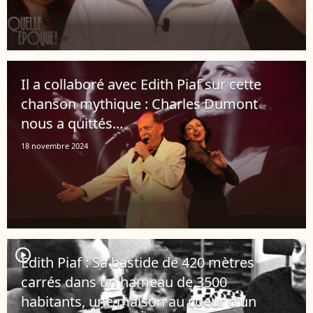
Il a collaboré avec Edith Piaf sur cette
chanson mythique : Charles Dumont
nous a quittés...
18 novembre 2024
player2
Edith Piaf : Sa bastide de 420 mètres
carrés dans un hameau de 3500
habitants, une maison au coeur d'un