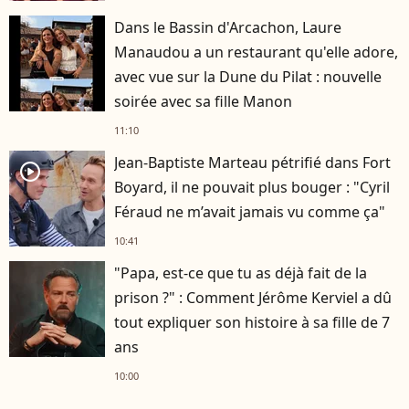
Dans le Bassin d'Arcachon, Laure
Manaudou a un restaurant qu'elle adore,
avec vue sur la Dune du Pilat : nouvelle
soirée avec sa fille Manon
11:10
Jean-Baptiste Marteau pétrifié dans Fort
player2
Boyard, il ne pouvait plus bouger : "Cyril
Féraud ne m’avait jamais vu comme ça"
10:41
"Papa, est-ce que tu as déjà fait de la
prison ?" : Comment Jérôme Kerviel a dû
tout expliquer son histoire à sa fille de 7
ans
10:00