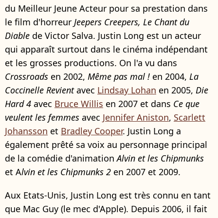
du Meilleur Jeune Acteur pour sa prestation dans
le film d'horreur
Jeepers Creepers, Le Chant du
Diable
de Victor Salva. Justin Long est un acteur
qui apparaît surtout dans le cinéma indépendant
et les grosses productions. On l'a vu dans
Crossroads
en 2002,
Même pas mal !
en 2004,
La
Coccinelle Revient
avec
Lindsay Lohan
en 2005,
Die
Hard 4
avec
Bruce Willis
en 2007 et dans
Ce que
veulent les femmes
avec
Jennifer Aniston
,
Scarlett
Johansson
et
Bradley Cooper
. Justin Long a
également prêté sa voix au personnage principal
de la comédie d'animation
Alvin et les Chipmunks
et A
lvin et les Chipmunks 2
en 2007 et 2009.
Aux Etats-Unis, Justin Long est très connu en tant
que Mac Guy (le mec d'Apple). Depuis 2006, il fait