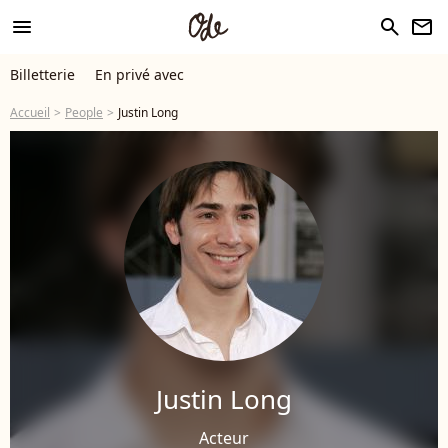
menu
search
newsletter
Billetterie
En privé avec
Accueil
People
Justin Long
Justin Long
Acteur