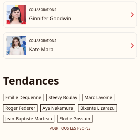
mai 2025. Coleman-
COLLABORATIONS
Rayner / Bestimage
chevron_right
Ginnifer Goodwin
COLLABORATIONS
chevron_right
Kate Mara
Tendances
Emilie Dequenne
Steevy Boulay
Marc Lavoine
Roger Federer
Aya Nakamura
Bixente Lizarazu
Jean-Baptiste Marteau
Elodie Gossuin
VOIR TOUS LES PEOPLE