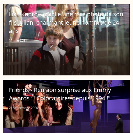
Lisa Kudrow publie une rare photo de son
fils Julian, charmant jeune homme de 24
ans
11 mai 2021
Friends - Réunion surprise aux Emmy
Awards : "Colocataires depuis 1994 !"
21 septembre 2020