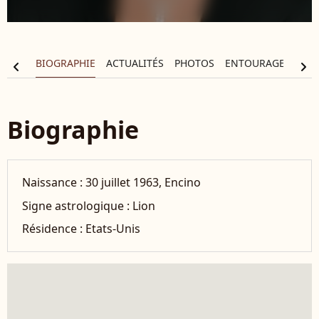
BIOGRAPHIE
ACTUALITÉS
PHOTOS
ENTOURAGE
FIL
chevron_left
chevron_right
Biographie
Naissance :
30 juillet 1963, Encino
Signe astrologique :
Lion
Résidence :
Etats-Unis