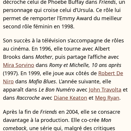
décroche celui de Phoebe Buffay dans
Friends
, un
personnage qui croise celui d’Ursula. Ce rôle lui
permet de remporter l’Emmy Award du meilleur
second rôle féminin en 1998.
Son succès à la télévision s’accompagne de rôles
au cinéma. En 1996, elle tourne avec Albert
Brooks dans
Mother
, puis partage l’affiche avec
Mira Sorvino
dans
Romy et Michelle, 10 ans après
(1997). En 1999, elle joue aux côtés de
Robert De
Niro
dans
Mafia Blues
. L’année suivante, elle
apparaît dans
Le Bon Numéro
avec
John Travolta
et
dans
Raccroche
avec
Diane Keaton
et
Meg Ryan
.
Après la fin de
Friends
en 2004, elle se consacre
davantage à la production. Elle co-crée
Mon
comeback
, une série qui, malgré des critiques