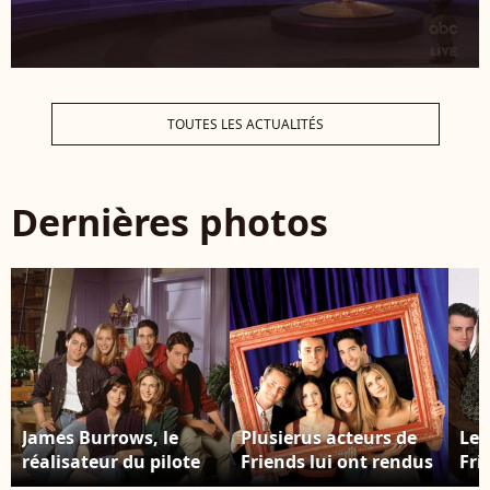
TOUTES LES ACTUALITÉS
Dernières photos
James Burrows, le
Plusierus acteurs de
Les
réalisateur du pilote
Friends lui ont rendus
Fri
de friends est décédé
hommage Matthew
dro