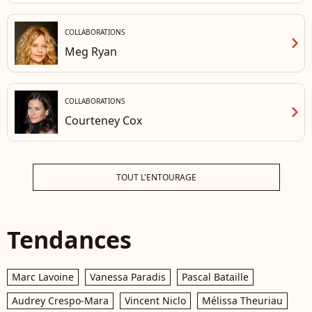
COLLABORATIONS
chevron_right
Meg Ryan
COLLABORATIONS
chevron_right
Courteney Cox
TOUT L'ENTOURAGE
Tendances
Marc Lavoine
Vanessa Paradis
Pascal Bataille
Audrey Crespo-Mara
Vincent Niclo
Mélissa Theuriau