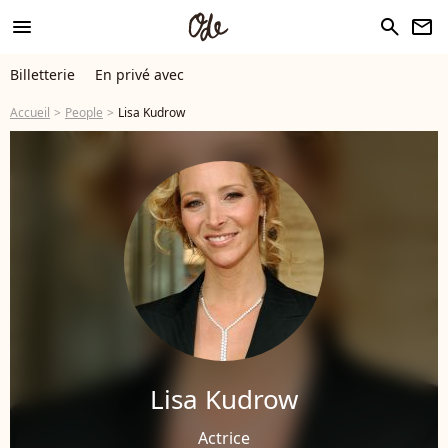
menu
search
newsletter
Billetterie
En privé avec
Accueil
People
Lisa Kudrow
Lisa Kudrow
Actrice