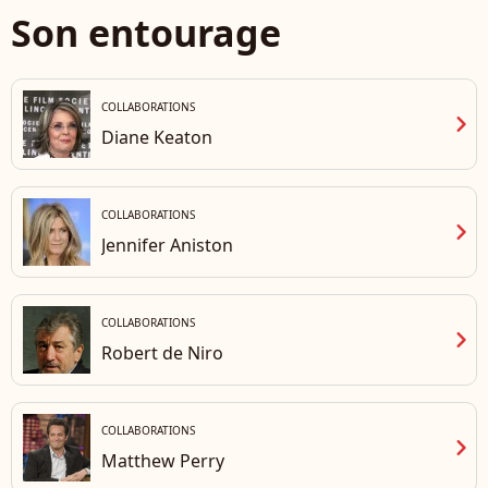
Wenn/ABACAPRESS.COM
Son entourage
COLLABORATIONS
chevron_right
Diane Keaton
COLLABORATIONS
chevron_right
Jennifer Aniston
COLLABORATIONS
chevron_right
Robert de Niro
COLLABORATIONS
chevron_right
Matthew Perry