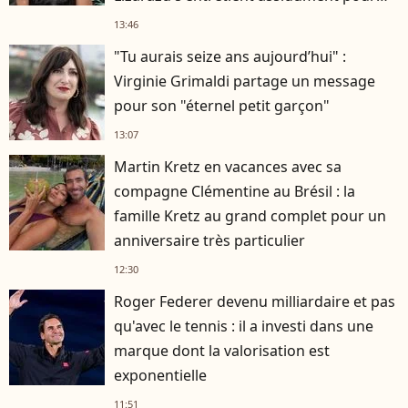
rester musclé à 56 ans ?
13:46
"Tu aurais seize ans aujourd’hui" :
Virginie Grimaldi partage un message
pour son "éternel petit garçon"
13:07
Martin Kretz en vacances avec sa
compagne Clémentine au Brésil : la
famille Kretz au grand complet pour un
anniversaire très particulier
12:30
Roger Federer devenu milliardaire et pas
qu'avec le tennis : il a investi dans une
marque dont la valorisation est
exponentielle
11:51