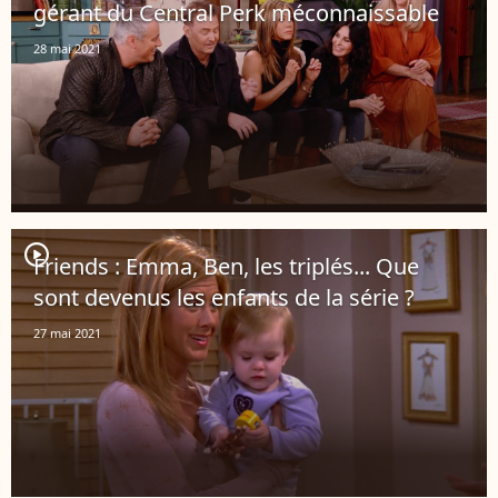
gérant du Central Perk méconnaissable
28 mai 2021
player2
Friends : Emma, Ben, les triplés... Que
sont devenus les enfants de la série ?
27 mai 2021