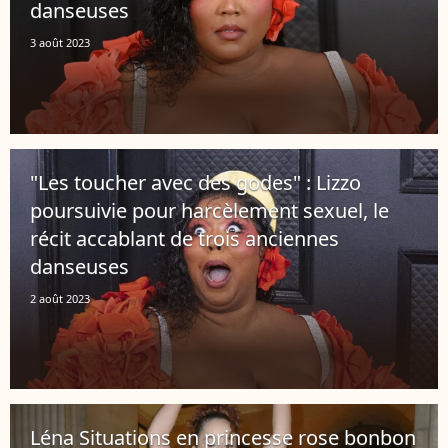
danseuses
3 août 2023
"Les toucher avec des godes" : Lizzo
poursuivie pour harcèlement sexuel, le
récit accablant de trois anciennes
danseuses
2 août 2023
Léna Situations en princesse rose bonbon