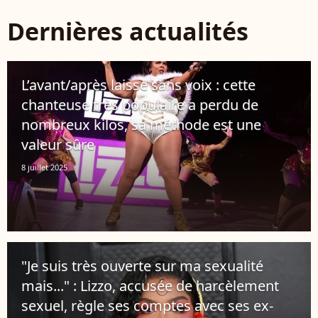
Dernières actualités
L’avant/après laisse sans voix : cette
chanteuse très populaire a perdu de
nombreux kilos, sa méthode est une
valeur sûre
8 juillet 2025
"Je suis très ouverte sur ma sexualité
mais..." : Lizzo, accusée de harcèlement
sexuel, règle ses comptes avec ses ex-