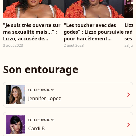
Be
"Je suis très ouverte sur
"Les toucher avec des
Lizz
ma sexualité mais..." :
godes" : Lizzo poursuivie
radi
Lizzo, accusée de
pour harcèlement
ses 
harcèlement sexuel,
sexuel, le récit accablant
varia
3 août 2023
2 août 2023
28 juil
règle ses comptes avec
de trois anciennes
ses ex-danseuses
danseuses
Son entourage
COLLABORATIONS
chevron_right
Jennifer Lopez
COLLABORATIONS
chevron_right
Cardi B