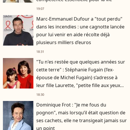
19:07
Marc-Emmanuel Dufour a "tout perdu"
dans les incendies : une cagnotte lancée
pour lui venir en aide récolte déjà
plusieurs milliers d’euros
18:31
"Tu n'es restée que quelques années sur
cette terre" : Stéphanie Fugain (l’ex-
épouse de Michel Fugain) s’adresse à
leur fille Laurette, "petite fille aux yeux
noirs, pétillants"
18:30
Dominique Frot : "Je me fous du
pognon", mais lorsqu’il était question de
ses cachets, elle ne transigeait jamais sur
un point