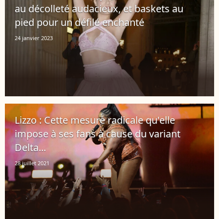
au décolleté audacieux, et baskets au
pied pour un défilé enchanté
24 janvier 2023
Lizzo : Cette mesure radicale qu'elle
impose à ses fans à cause du variant
Delta...
28 juillet 2021