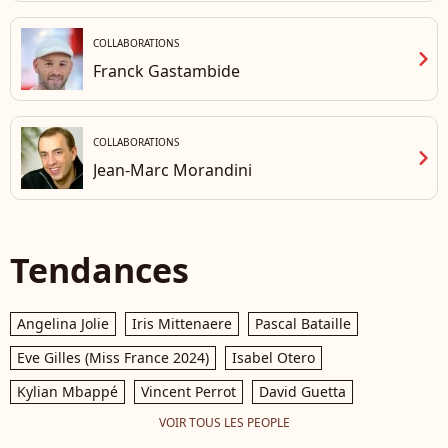
COLLABORATIONS
chevron_right
Franck Gastambide
COLLABORATIONS
chevron_right
Jean-Marc Morandini
Tendances
Angelina Jolie
Iris Mittenaere
Pascal Bataille
Eve Gilles (Miss France 2024)
Isabel Otero
Kylian Mbappé
Vincent Perrot
David Guetta
VOIR TOUS LES PEOPLE