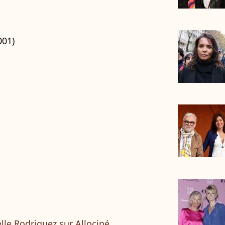
001)
lle Rodriguez sur Allociné