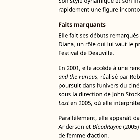
Son style dynamique et son in
rapidement une figure inconto
Faits marquants
Elle fait ses débuts remarqué
Diana, un rôle qui lui vaut le p
Festival de Deauville.
En 2001, elle accède à une re
and the Furious
, réalisé par Ro
poursuit dans l’univers du cin
sous la direction de John Stockw
Lost
en 2005, où elle interprète
Parallèlement, elle apparaît d
Anderson et
BloodRayne
(2005)
de femme d’action.