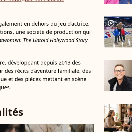
player2
également en dehors du jeu d’actrice.
tions, une société de production qui
ntwomen: The Untold Hollywood Story
ture, développant depuis 2013 des
r des récits d’aventure familiale, des
gue et des pièces mettant en scène
ques.
lités