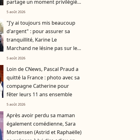
partage un moment privilégié
avec sa fille Valentine au
5 août 2026
marché
"J'y ai toujours mis beaucoup
d'argent" : pour assurer sa
tranquillité, Karine Le
Marchand ne lésine pas sur les
moyens
5 août 2026
Loin de CNews, Pascal Praud a
quitté la France : photo avec sa
compagne Catherine pour
fêter leurs 11 ans ensemble
5 août 2026
Après avoir perdu sa maman
également comédienne, Sara
Mortensen (Astrid et Raphaëlle)