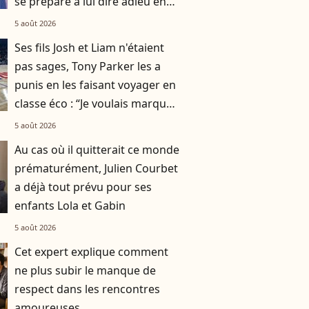
se prépare à lui dire adieu en
Norvège
5 août 2026
Ses fils Josh et Liam n'étaient
pas sages, Tony Parker les a
punis en les faisant voyager en
classe éco : “Je voulais marquer
le coup"
5 août 2026
Au cas où il quitterait ce monde
prématurément, Julien Courbet
a déjà tout prévu pour ses
enfants Lola et Gabin
5 août 2026
Cet expert explique comment
ne plus subir le manque de
respect dans les rencontres
amoureuses