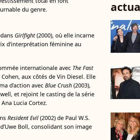
vestissement total en font
actua
urnable du genre.
s dans
Girlfight
(2000), où elle incarne
rix d’interprétation féminine au
nommée internationale avec
The Fast
b Cohen, aux côtés de Vin Diesel. Elle
éma d’action avec
Blue Crush
(2003),
ell, et rejoint le casting de la série
 Ana Lucia Cortez.
ans
Resident Evil
(2002) de Paul W.S.
 d’Uwe Boll, consolidant son image