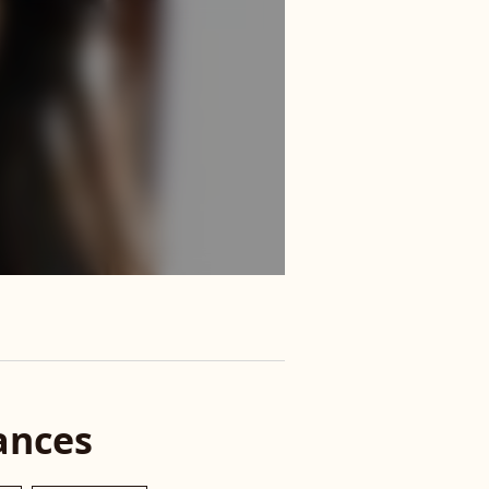
ances