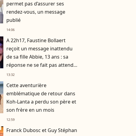
permet pas d’assurer ses
rendez-vous, un message
publié
14:06
A 22h17, Faustine Bollaert
reçoit un message inattendu
de sa fille Abbie, 13 ans : sa
réponse ne se fait pas attendre
!
13:32
Cette aventurière
emblématique de retour dans
Koh-Lanta a perdu son père et
son frère en un mois
12:59
Franck Dubosc et Guy Stéphan