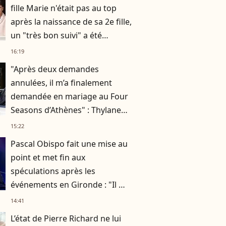
fille Marie n'était pas au top
après la naissance de sa 2e fille,
un "très bon suivi" a été
nécessaire
16:19
"Après deux demandes
annulées, il m’a finalement
demandée en mariage au Four
Seasons d’Athènes" : Thylane
Blondeau raconte ses
15:22
fiançailles
Pascal Obispo fait une mise au
point et met fin aux
spéculations après les
événements en Gironde : "Il me
semble important de
14:41
répondre"
L’état de Pierre Richard ne lui