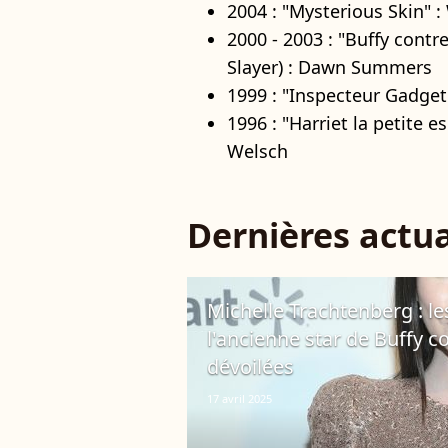
2004 : "Mysterious Skin" 
2000 - 2003 : "Buffy contr
Slayer) : Dawn Summers
1999 : "Inspecteur Gadget
1996 : "Harriet la petite e
Welsch
Dernières actua
Michelle Trachtenberg : le
l'ancienne star de Buffy c
dévoilées
17 avril 2025