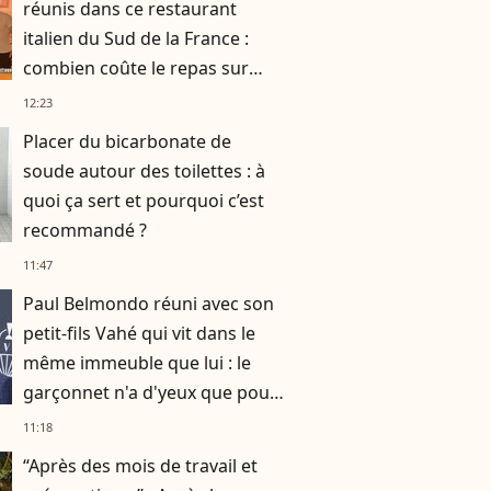
réunis dans ce restaurant
italien du Sud de la France :
combien coûte le repas sur
place ?
12:23
Placer du bicarbonate de
soude autour des toilettes : à
quoi ça sert et pourquoi c’est
recommandé ?
11:47
Paul Belmondo réuni avec son
petit-fils Vahé qui vit dans le
même immeuble que lui : le
garçonnet n'a d'yeux que pour
son papa à la télévision
11:18
“Après des mois de travail et