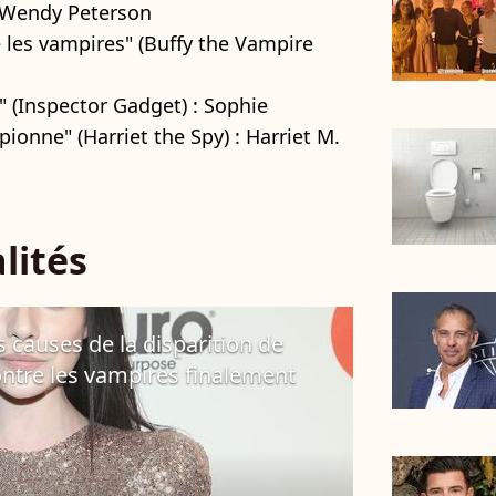
: Wendy Peterson
e les vampires" (Buffy the Vampire
" (Inspector Gadget) : Sophie
spionne" (Harriet the Spy) : Harriet M.
lités
s causes de la disparition de
ontre les vampires finalement