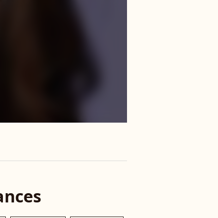
ances