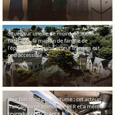
Située sur une île de moins de 500
habitants, la maison de famille de
l'épouse d'un grand acteur français est
peu accessible
29 décembre 2025
Une fois n'est pas coutume : cet acteur
français aime prendre le RER et a même
revendu son scooter