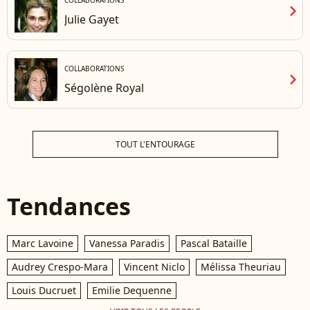
COLLABORATIONS
chevron_right
Julie Gayet
COLLABORATIONS
chevron_right
Ségolène Royal
TOUT L'ENTOURAGE
Tendances
Marc Lavoine
Vanessa Paradis
Pascal Bataille
Audrey Crespo-Mara
Vincent Niclo
Mélissa Theuriau
Louis Ducruet
Emilie Dequenne