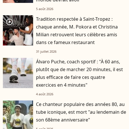
5 août 2026
Tradition respectée à Saint-Tropez :
player2
chaque année, M. Pokora et Christina
Milian retrouvent leurs célèbres amis
dans ce fameux restaurant
31 juillet 2026
Álvaro Puche, coach sportif : "À 60 ans,
plutôt que de marcher 20 minutes, il est
plus efficace de faire ces quatre
exercices en 4 minutes"
4 août 2026
Ce chanteur populaire des années 80, au
tube iconique, est mort "au lendemain de
son 68ème anniversaire"
5 août 2026