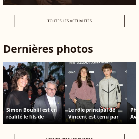
TOUTES LES ACTUALITÉS
Dernières photos
Simon Boublil est en
Le rôle principal de
Phi
réalité le fils de
Vincent est tenu par
Ava
l'acteur césarisé
Simon Boublil. Pour
fil
Philippe Torreton et
sa première fois en
omb
d'Elsa Boublil,
tête d'affiche, le jeune
Pat