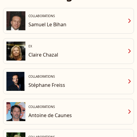
COLLABORATIONS
chevron_right
Samuel Le Bihan
EX
chevron_right
Claire Chazal
COLLABORATIONS
chevron_right
Stéphane Freiss
COLLABORATIONS
chevron_right
Antoine de Caunes