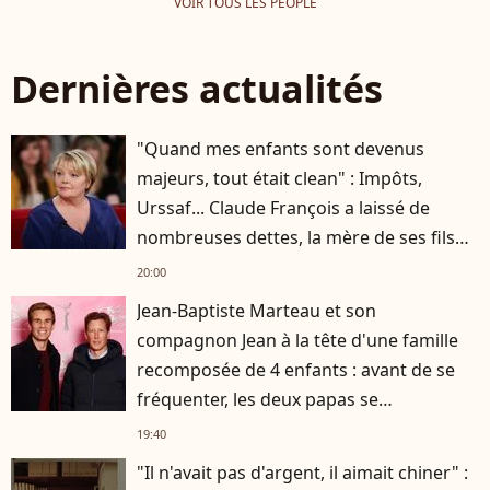
VOIR TOUS LES PEOPLE
Dernières actualités
"Quand mes enfants sont devenus
majeurs, tout était clean" : Impôts,
Urssaf... Claude François a laissé de
nombreuses dettes, la mère de ses fils
s'est occupée de tout
20:00
Jean-Baptiste Marteau et son
compagnon Jean à la tête d'une famille
recomposée de 4 enfants : avant de se
fréquenter, les deux papas se
connaissaient depuis des années
19:40
"Il n'avait pas d'argent, il aimait chiner" :