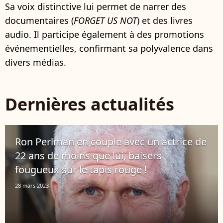
Sa voix distinctive lui permet de narrer des
documentaires (
FORGET US NOT
) et des livres
audio. Il participe également à des promotions
événementielles, confirmant sa polyvalence dans
divers médias.
Dernières actualités
Ron Perlman en couple avec un actrice de
22 ans de moins que lui, baisers
fougueux sur le tapis rouge !
28 mars 2023