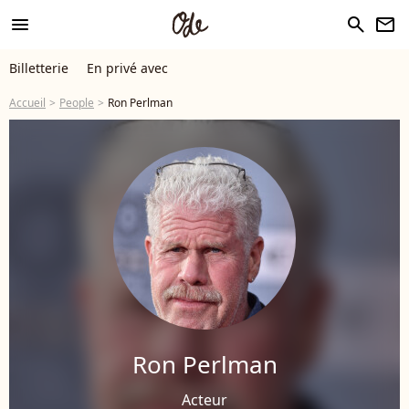
menu
search
newsletter
Billetterie
En privé avec
Accueil
People
Ron Perlman
Ron Perlman
Acteur