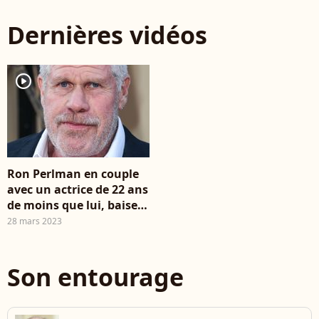
Daniel Emilfork,
Dernières vidéos
Judith Vittet,
Geneviève Brunet,
Odile Mallet,
Dominique Pinon,
player2
Jean-Claude Dreyfus
au 48e Festival de
Cannes. Photo :
Angeli-Rindoff Garcia
/ Bestimage
Ron Perlman en couple
avec un actrice de 22 ans
de moins que lui, baisers
fougueux sur le tapis
28 mars 2023
rouge !
Son entourage