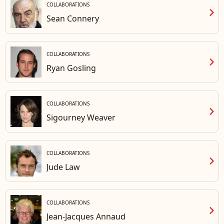
COLLABORATIONS
chevron_right
Sean Connery
COLLABORATIONS
chevron_right
Ryan Gosling
COLLABORATIONS
chevron_right
Sigourney Weaver
COLLABORATIONS
chevron_right
Jude Law
COLLABORATIONS
chevron_right
Jean-Jacques Annaud