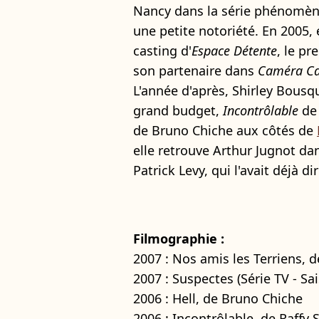
Nancy dans la série phénomè
une petite notoriété. En 2005, 
casting d'
Espace Détente
, le p
son partenaire dans
Caméra Ca
L'année d'après, Shirley Bousqu
grand budget,
Incontrôlable
de 
de Bruno Chiche aux côtés de
elle retrouve Arthur Jugnot d
Patrick Levy, qui l'avait déjà d
Filmographie :
2007 : Nos amis les Terriens, 
2007 : Suspectes (Série TV - Sa
2006 : Hell, de Bruno Chiche
2006 : Incontrôlable, de Raffy 