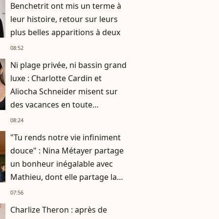
Benchetrit ont mis un terme à
leur histoire, retour sur leurs
plus belles apparitions à deux
08:52
Ni plage privée, ni bassin grand
luxe : Charlotte Cardin et
Aliocha Schneider misent sur
des vacances en toute
simplicité
08:24
"Tu rends notre vie infiniment
douce" : Nina Métayer partage
un bonheur inégalable avec
Mathieu, dont elle partage la
vie depuis 10 ans
07:56
Charlize Theron : après de