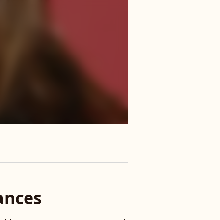
ances