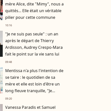
mère Alice, dite "Mimy", nous a
quittés... Elle était un véritable
pilier pour cette commune
10:16
"Je ne suis pas seule" : un an
après le départ de Thierry
Ardisson, Audrey Crespo-Mara
fait le point sur la vie sans lui
09:48
Mentissa n'a plus l'intention de
se taire : le quotidien de sa
mère et elle est loin d'être un
long fleuve tranquille, "Je
n'aurais jamais cru en parler
09:20
publiquement"
Vanessa Paradis et Samuel