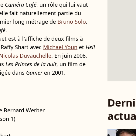
ne
Caméra Café
, un rôle qui lui vaut
elle fait naturellement partie du
remier long métrage de
Bruno Solo
,
fé
.
et est à l'affiche de deux films à
Raffy Shart avec
Michael Youn
et
Hell
Nicolas Duvauchelle
. En juin 2008,
ans
Les Princes de la nuit
, un film de
irigée dans
Gamer
en 2001.
Derni
de Bernard Werber
actua
ison 1)
Shart