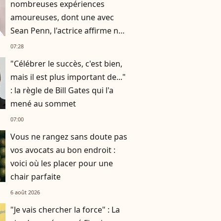
nombreuses expériences
amoureuses, dont une avec
Sean Penn, l'actrice affirme ne
plus vouloir "vivre avec
07:28
quelqu’un"
"Célébrer le succès, c'est bien,
mais il est plus important de..."
: la règle de Bill Gates qui l'a
mené au sommet
07:00
Vous ne rangez sans doute pas
vos avocats au bon endroit :
voici où les placer pour une
chair parfaite
6 août 2026
"Je vais chercher la force" : La