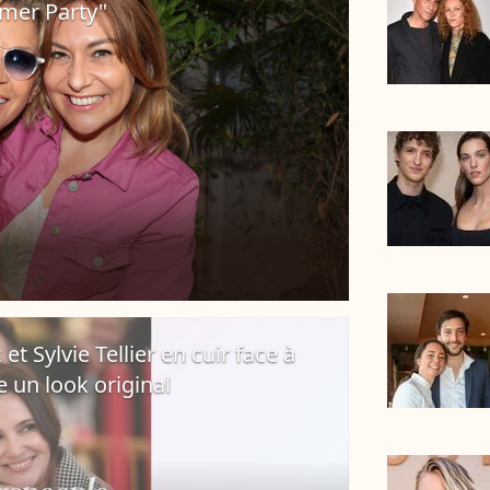
mer Party"
et Sylvie Tellier en cuir face à
 un look original