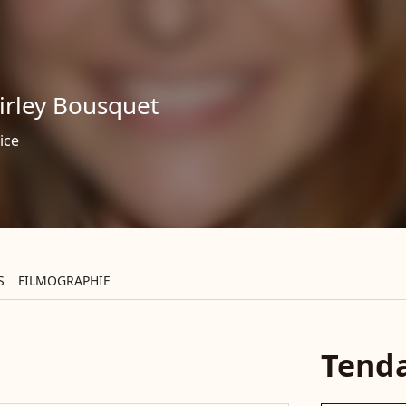
irley Bousquet
ice
S
FILMOGRAPHIE
Tend