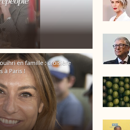
uihri en famille : croisière
 à Paris !