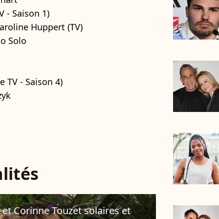
V - Saison 1)
aroline Huppert (TV)
no Solo
e TV - Saison 4)
zyk
lités
t Corinne Touzet solaires et