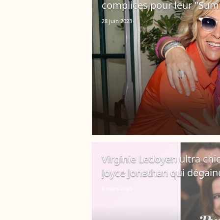
complices pour leur "Sum
28 juin 2023
Virginie Ledoyen ultra chic 
Joyce Jonathan qui dégaine
8 mars 2023