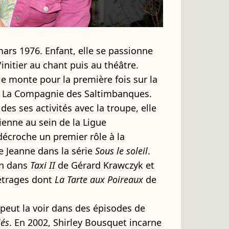
mars 1976. Enfant, elle se passionne
initier au chant puis au théâtre.
lle monte pour la première fois sur la
c La Compagnie des Saltimbanques.
es ses activités avec la troupe, elle
enne au sein de la Ligue
décroche un premier rôle à la
te Jeanne dans la série
Sous le soleil
.
on dans
Taxi II
de Gérard Krawczyk et
métrages dont
La Tarte aux Poireaux
de
peut la voir dans des épisodes de
iés
. En 2002, Shirley Bousquet incarne