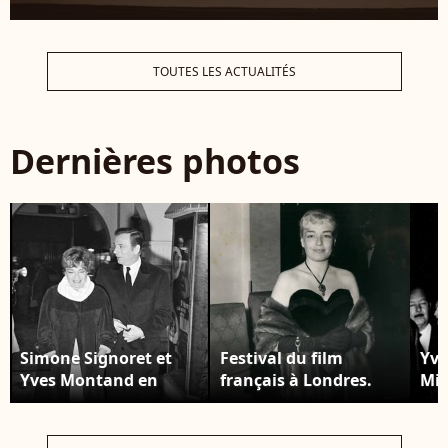
TOUTES LES ACTUALITÉS
Dernières photos
Simone Signoret et
Festival du film
Yve
Yves Montand en
français à Londres.
Mil
soirée à Paris en 1968.
Photo : la star
Sig
Photo : AGENCE /
française Simone
Mon
BESTIMAGE
Signoret arrive au
Al