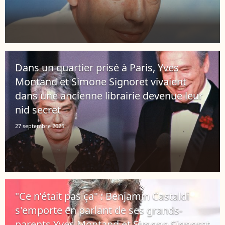
Dans un quartier prisé à Paris, Yves
Montand et Simone Signoret vivaient
dans une ancienne librairie devenue leur
nid secret
27 septembre 2025
"Ce n’était pas ça" : Benjamin Castaldi
s'emporte en parlant de ses grands-
parents Yves Montand et Simone Signoret