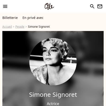
menu
search
newsletter
Billetterie
En privé avec
Accueil
People
Simone Signoret
Simone Signoret
Actrice