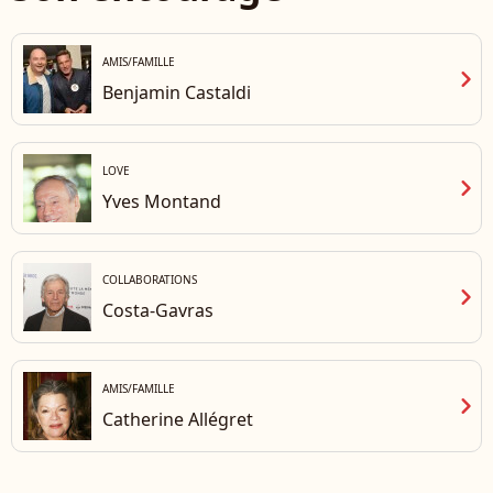
AMIS/FAMILLE
chevron_right
Benjamin Castaldi
LOVE
chevron_right
Yves Montand
COLLABORATIONS
chevron_right
Costa-Gavras
AMIS/FAMILLE
chevron_right
Catherine Allégret