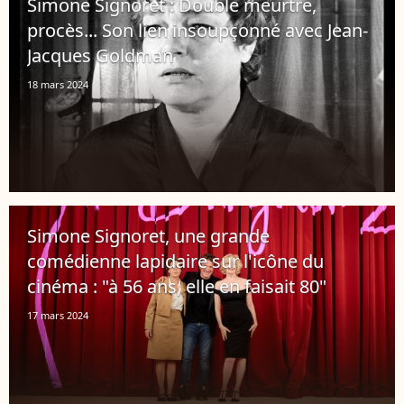
Simone Signoret : Double meurtre,
procès... Son lien insoupçonné avec Jean-
Jacques Goldman
18 mars 2024
Simone Signoret, une grande
comédienne lapidaire sur l'icône du
cinéma : "à 56 ans, elle en faisait 80"
17 mars 2024