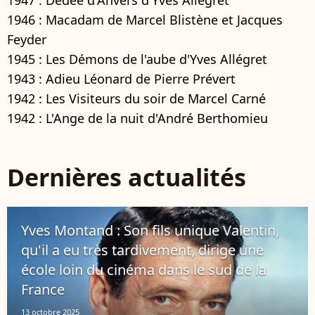
1946 : Macadam de Marcel Blistène et Jacques
Feyder
1945 : Les Démons de l'aube d'Yves Allégret
1943 : Adieu Léonard de Pierre Prévert
1942 : Les Visiteurs du soir de Marcel Carné
1942 : L'Ange de la nuit d'André Berthomieu
Dernières actualités
Yves Montand : Son fils unique Valentin,
qu'il a eu très tardivement, dirige une
école loin du cinéma dans le sud de la
France
13 octobre 2025