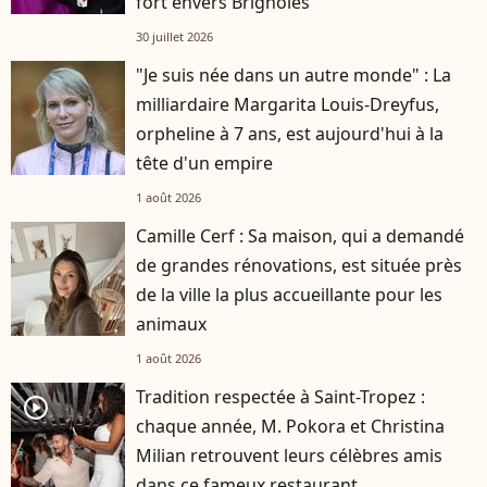
fort envers Brignoles
30 juillet 2026
"Je suis née dans un autre monde" : La
milliardaire Margarita Louis-Dreyfus,
orpheline à 7 ans, est aujourd'hui à la
tête d'un empire
1 août 2026
Camille Cerf : Sa maison, qui a demandé
de grandes rénovations, est située près
de la ville la plus accueillante pour les
animaux
1 août 2026
Tradition respectée à Saint-Tropez :
player2
chaque année, M. Pokora et Christina
Milian retrouvent leurs célèbres amis
dans ce fameux restaurant