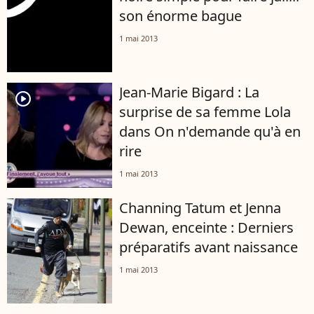
son énorme bague
1 mai 2013
Jean-Marie Bigard : La
player2
surprise de sa femme Lola
dans On n'demande qu'à en
rire
1 mai 2013
Channing Tatum et Jenna
Dewan, enceinte : Derniers
préparatifs avant naissance
1 mai 2013