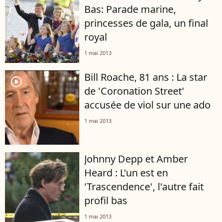
Bas: Parade marine,
princesses de gala, un final
royal
1 mai 2013
Bill Roache, 81 ans : La star
player2
de 'Coronation Street'
accusée de viol sur une ado
1 mai 2013
Johnny Depp et Amber
Heard : L'un est en
'Trascendence', l'autre fait
profil bas
1 mai 2013