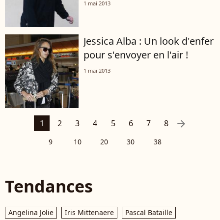
1 mai 2013
Jessica Alba : Un look d'enfer
pour s'envoyer en l'air !
1 mai 2013
arrow_right
1
2
3
4
5
6
7
8
9
10
20
30
38
Tendances
Angelina Jolie
Iris Mittenaere
Pascal Bataille