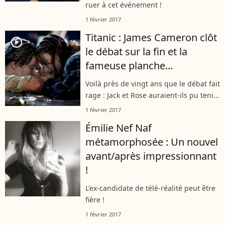
ruer à cet événement !
1 février 2017
Titanic : James Cameron clôt
player2
le débat sur la fin et la
fameuse planche...
Voilà près de vingt ans que le débat fait
rage : Jack et Rose auraient-ils pu tenir
à deux sur cette satanée planche ?
1 février 2017
Émilie Nef Naf
métamorphosée : Un nouvel
avant/après impressionnant
!
L'ex-candidate de télé-réalité peut être
fière !
1 février 2017