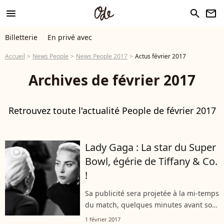
menu
search
newsletter
Billetterie
En privé avec
Accueil
News People
News People 2017
Actus février 2017
Archives de février 2017
Retrouvez toute l'actualité People de février 2017
Lady Gaga : La star du Super
player2
Bowl, égérie de Tiffany & Co.
!
Sa publicité sera projetée à la mi-temps
du match, quelques minutes avant son
show.
1 février 2017