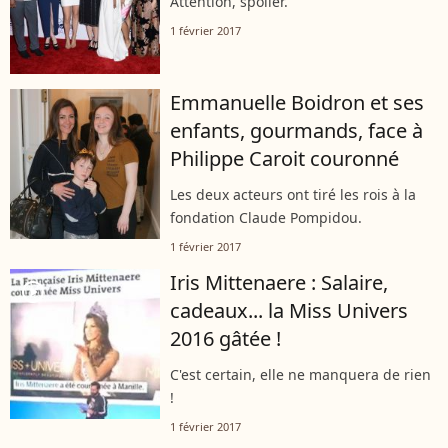
Attention, spoiler.
1 février 2017
Emmanuelle Boidron et ses
enfants, gourmands, face à
Philippe Caroit couronné
Les deux acteurs ont tiré les rois à la
fondation Claude Pompidou.
1 février 2017
Iris Mittenaere : Salaire,
player2
cadeaux... la Miss Univers
2016 gâtée !
C'est certain, elle ne manquera de rien
!
1 février 2017