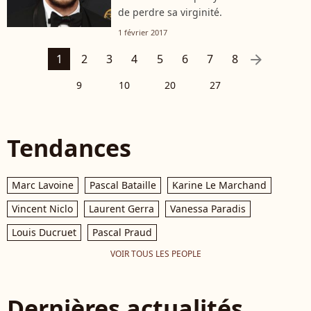
de perdre sa virginité.
1 février 2017
arrow_right
1
2
3
4
5
6
7
8
9
10
20
27
Tendances
Marc Lavoine
Pascal Bataille
Karine Le Marchand
Vincent Niclo
Laurent Gerra
Vanessa Paradis
Louis Ducruet
Pascal Praud
VOIR TOUS LES PEOPLE
Dernières actualités