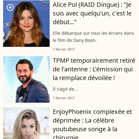
Alice Pol (RAID Dingue) : "Je
player2
suis avec quelqu'un, c'est le
début..."
Elle débarque sur tous les écrans dans
le film de Dany Boon.
1 février 2017
TPMP temporairement retiré
de l'antenne : L'émission qui
la remplace dévoilée !
Il s'agit de...
1 février 2017
EnjoyPhoenix complexée et
player2
déprimée : La célèbre
youtubeuse songe à la
chirurgie