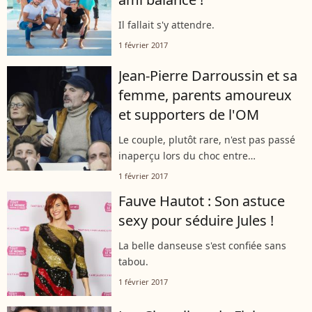
Il fallait s'y attendre.
1 février 2017
Jean-Pierre Darroussin et sa
femme, parents amoureux
et supporters de l'OM
Le couple, plutôt rare, n'est pas passé
inaperçu lors du choc entre
l'Olympique de Marseille et son rival
1 février 2017
lyonnais.
Fauve Hautot : Son astuce
sexy pour séduire Jules !
La belle danseuse s'est confiée sans
tabou.
1 février 2017