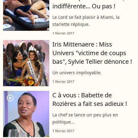
indifférente... Ou pas !
Le Lord se fait plaisir à Miami, la
starlette réplique.
1 février 2017
Iris Mittenaere : Miss
Univers "victime de coups
bas", Sylvie Tellier dénonce !
Un univers impitoyable.
1 février 2017
C à vous : Babette de
player2
Rozières a fait ses adieux !
La chef se lance un peu plus en
politique...
1 février 2017