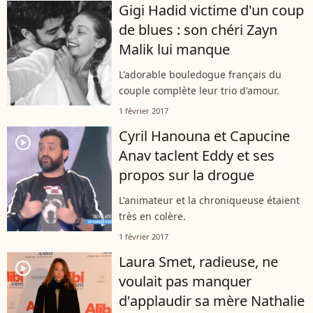
Gigi Hadid victime d'un coup
de blues : son chéri Zayn
Malik lui manque
L'adorable bouledogue français du
couple complète leur trio d'amour.
1 février 2017
Cyril Hanouna et Capucine
player2
Anav taclent Eddy et ses
propos sur la drogue
L'animateur et la chroniqueuse étaient
très en colère.
1 février 2017
Laura Smet, radieuse, ne
player2
voulait pas manquer
d'applaudir sa mère Nathalie