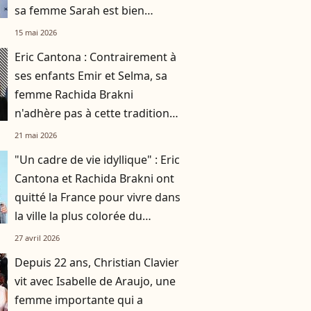
sa femme Sarah est bien
connue des habitants
15 mai 2026
Eric Cantona : Contrairement à
ses enfants Emir et Selma, sa
femme Rachida Brakni
n'adhère pas à cette tradition
familiale, "je tente de lui faire
21 mai 2026
changer d'avis"
"Un cadre de vie idyllique" : Eric
Cantona et Rachida Brakni ont
quitté la France pour vivre dans
la ville la plus colorée du
monde
27 avril 2026
Depuis 22 ans, Christian Clavier
vit avec Isabelle de Araujo, une
femme importante qui a