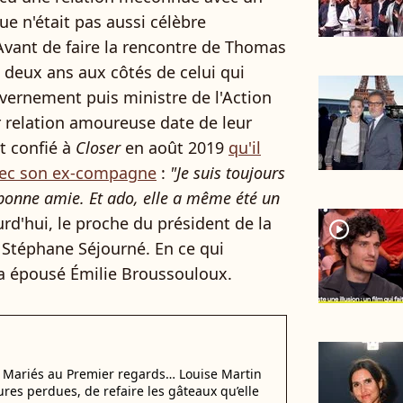
ue n'était pas aussi célèbre
 Avant de faire la rencontre de Thomas
t deux ans aux côtés de celui qui
vernement puis ministre de l'Action
r relation amoureuse date de leur
t confié à
Closer
en août 2019
qu'il
avec son ex-compagne
:
"Je suis toujours
s bonne amie. Et ado, elle a même été un
rd'hui, le proche du président de la
player2
 Stéphane Séjourné. En ce qui
a épousé Émilie Broussouloux.
i Mariés au Premier regards… Louise Martin
ures perdues, de refaire les gâteaux qu’elle