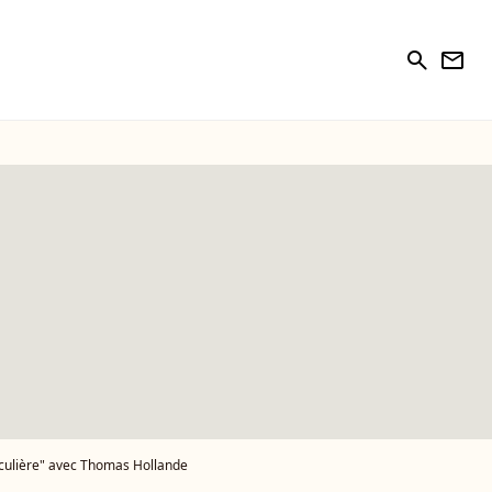
search
newsletter
rticulière" avec Thomas Hollande