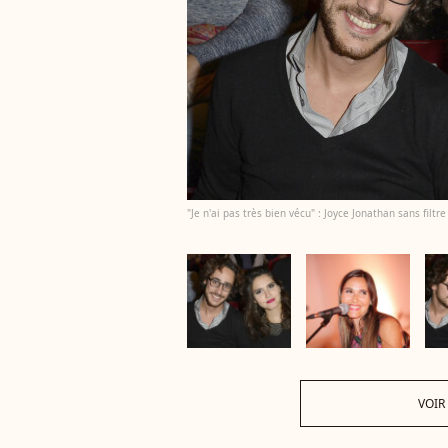
"Je n'ai pas très bien vécu" : Joyce Jonathan sans filt
VOIR