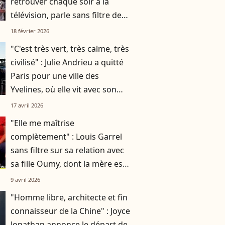
retrouver chaque soir à la
télévision, parle sans filtre de
son salaire
18 février 2026
"C'est très vert, très calme, très
civilisé" : Julie Andrieu a quitté
Paris pour une ville des
Yvelines, où elle vit avec son
mari et leurs deux enfants
17 avril 2026
"Elle me maîtrise
complètement" : Louis Garrel
sans filtre sur sa relation avec
sa fille Oumy, dont la mère est
Valeria Bruni-Tedeschi
9 avril 2026
"Homme libre, architecte et fin
connaisseur de la Chine" : Joyce
Jonathan annonce le départ de