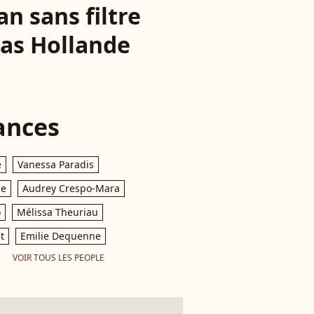
an sans filtre
mas Hollande
ances
e
Vanessa Paradis
le
Audrey Crespo-Mara
o
Mélissa Theuriau
t
Emilie Dequenne
VOIR TOUS LES PEOPLE