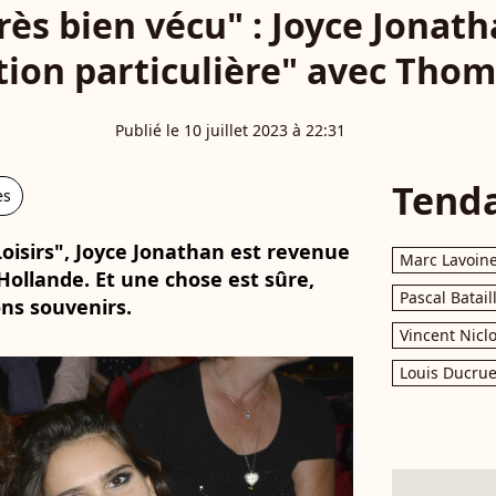
très bien vécu" : Joyce Jonath
ation particulière" avec Tho
Publié le 10 juillet 2023 à 22:31
Tend
es
Loisirs", Joyce Jonathan est revenue
Marc Lavoin
Hollande. Et une chose est sûre,
Pascal Batail
ons souvenirs.
Vincent Nicl
Louis Ducrue