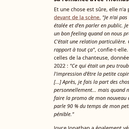
Et une chose est sûre, elle n'a
devant de la scène.
"Je n'ai pas
étalée et d'en parler en public. Je
un bon feeling quand on nous pr
C'était une relation particulière.
rapport à tout ça"
, confie-t-ell
celles de la chanteuse, donnée
2022 :
"Ce qui était un peu troubl
l'impression d'être la petite co
[...] Après, je fais la part des ch
personnellement... mais quand m
faire la promo de mon nouveau d
parle 90 % du temps de mon petit
pénible."
Joyce Jonathan a également v