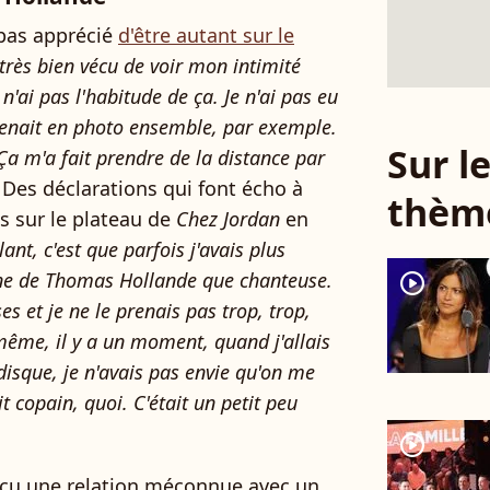
 pas apprécié
d'être autant sur le
 très bien vécu de voir mon intimité
 n'ai pas l'habitude de ça. Je n'ai pas eu
enait en photo ensemble, par exemple.
Sur 
 Ça m'a fait prendre de la distance par
e. Des déclarations qui font écho à
thèm
s sur le plateau de
Chez Jordan
en
ant, c'est que parfois j'avais plus
pine de Thomas Hollande que chanteuse.
player2
oses et je ne le prenais pas trop, trop,
ême, il y a un moment, quand j'allais
isque, je n'avais pas envie qu'on me
 copain, quoi. C'était un petit peu
player2
écu une relation méconnue avec un