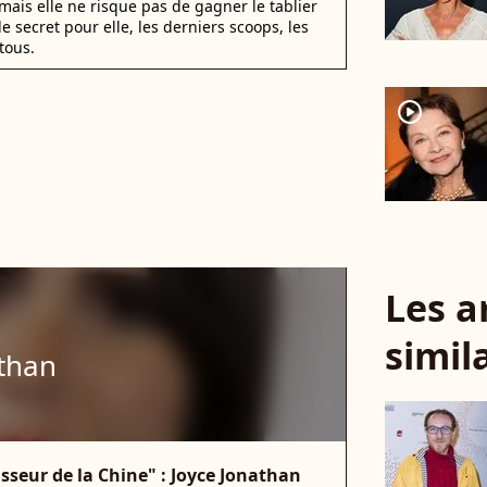
mais elle ne risque pas de gagner le tablier
e secret pour elle, les derniers scoops, les
tous.
player2
Les a
simil
athan
aisseur de la Chine" : Joyce Jonathan